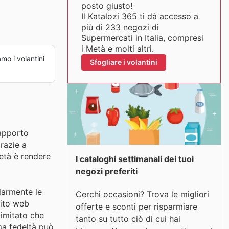
posto giusto!
Il Katalozi 365 ti dà accesso a
più di 233 negozi di
Supermercati in Italia, compresi
i Metà e molti altri.
o i volantini
Sfogliare i volantini
rapporto
grazie a
Metà è rendere
I cataloghi settimanali dei tuoi
negozi preferiti
larmente le
Cerchi occasioni? Trova le migliori
sito web
offerte e sconti per risparmiare
limitato che
tanto su tutto ciò di cui hai
mma fedeltà può