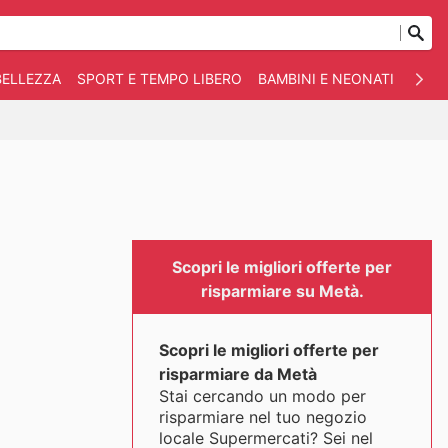
BELLEZZA
SPORT E TEMPO LIBERO
BAMBINI E NEONATI
ANIM
Scopri le migliori offerte per
risparmiare su Metà.
Scopri le migliori offerte per
risparmiare da Metà
Stai cercando un modo per
risparmiare nel tuo negozio
locale Supermercati? Sei nel