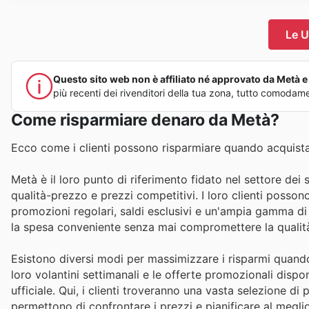
Le U
Questo sito web non è affiliato né approvato da Metà e n
più recenti dei rivenditori della tua zona, tutto comodam
Come risparmiare denaro da Metà?
Ecco come i clienti possono risparmiare quando acquist
Metà è il loro punto di riferimento fidato nel settore dei 
qualità-prezzo e prezzi competitivi. I loro clienti possono
promozioni regolari, saldi esclusivi e un'ampia gamma di 
la spesa conveniente senza mai compromettere la qualit
Esistono diversi modi per massimizzare i risparmi quand
loro volantini settimanali e le offerte promozionali dispon
ufficiale. Qui, i clienti troveranno una vasta selezione di
permettono di confrontare i prezzi e pianificare al meglio