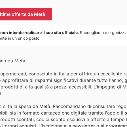
ltime offerte da Metà
on intende replicare il suo sito ufficiale.
Raccogliamo e organizziam
ente in un unico posto.
ano da Metà:
supermercati, conosciuto in Italia per offrire un eccellente 
 approfittare di risparmi significativi durante tutto l'anno, 
prodotti di alta qualità a prezzi accessibili. L'impegno di 
à.
o si fa la spesa da Metà. Raccomandano di consultare rego
ibili sia in formato cartaceo che digitale tramite l'app o il 
 prodotti scontati, codici sconto esclusivi e offerte a tempo 
 i propri acquisti. L'iscrizione alla newsletter o al progra