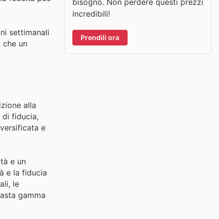
bisogno. Non perdere questi prezzi
incredibili!
ni settimanali
Prendili ora
o che un
zione alla
di fiducia,
versificata e
tà e un
 e la fiducia
li, le
a vasta gamma