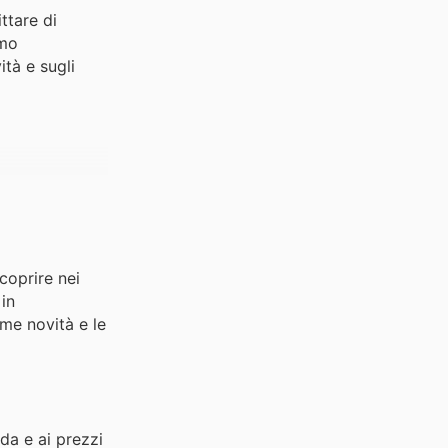
ttare di
amo
ità e sugli
scoprire nei
 in
ime novità e le
nda e ai prezzi