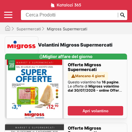
Supermercati
Migross Supermercati
Volantini Migross Supermercati
Miglior affare del giorno
Offerte Migross
Supermercati
Mancano 4 giorni
Questo volantino ha
16 pagine
.
Le offerte di
Migross volantino
dal 30/07/2026 - online Offerte
della settimana sono qui!
Apri volantino
Offerte Migross