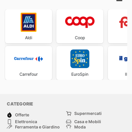
Aldi
Coop
Fa
Carrefour
EuroSpin
Il 
CATEGORIE
Supermercati
Offerte
Elettronica
Casa e Mobili
Ferramenta e Giardino
Moda