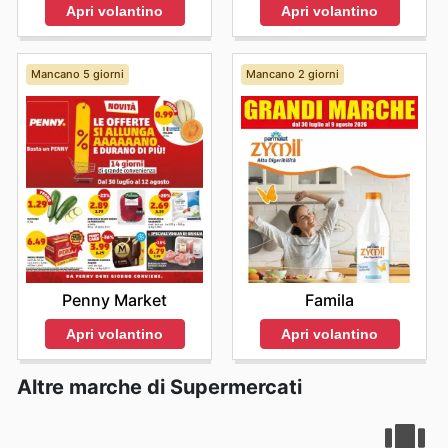
Apri volantino
Apri volantino
ogni famiglia italiana. Stay up to date with Migross
Supermercati 's weekly ads and enjoy exclusive savings
every day.
Mancano 5 giorni
Mancano 2 giorni
Penny Market
Famila
Apri volantino
Apri volantino
Altre marche di Supermercati