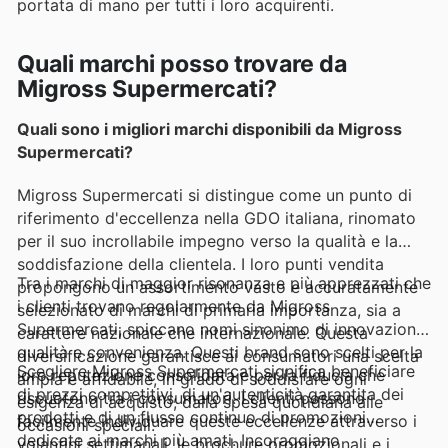
portata di mano per tutti i loro acquirenti.
Quali marchi posso trovare da
Migross Supermercati?
Quali sono i migliori marchi disponibili da Migross
Supermercati?
Migross Supermercati si distingue come un punto di
riferimento d'eccellenza nella GDO italiana, rinomato
per il suo incrollabile impegno verso la qualità e la
soddisfazione della clientela. I loro punti vendita
Tra i marchi di maggior risonanza e più apprezzati che
propongono un assortimento vasto e accuratamente
i clienti trovano regolarmente da Migross
selezionato di marchi di primaria importanza, sia a
Supermercati, spiccano nomi sinonimo di innovazione,
carattere nazionale che internazionale. Questa
qualità e convenienza. Questi brand sono scelti per la
diversificazione garantisce ai consumatori una scelta
Scegliere Migross Supermercati significa beneficiare
loro reputazione consolidata e per la fiducia che
ampia e affidabile, in grado di soddisfare ogni
di prezzi competitivi, di un'autenticità garantita dei
riscuotono tra i consumatori. I clienti possono
esigenza di acquisto, dalla spesa quotidiana alle
prodotti e di un flusso continuo di promozioni
facilmente individuare queste eccellenze attraverso i
occasioni speciali.
dedicate ai marchi più amati. Incoraggiano
volantini settimanali, le brochure promozionali e i