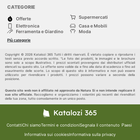
CATEGORIE
Supermercati
Offerte
Elettronica
Casa e Mobili
Ferramenta e Giardino
Moda
Salute e Bellezza
Sport e tempo libero
Più categorie
Bambini e Neonati
Animali Domestici
Altri
Copyright © 2026 Katalozi 365 Tutti i diritti riservati. È vietato copiare o riprodurre i
testi senza previo accordo scritto. "Le foto dei prodotti, le immagini e le brochure
sono solo a scopo illustrativo. I prezzi scontati provengono dai distributori ufficiali
elencati su questo sito. Le offerte sono valide da e fino alla data di scadenza o fino ad
esaurimento delle scorte. Lo scopo di questo sito è informativo e non può essere
utilizzato per rivendicare i prodotti. I prezzi possono variare a seconda della
posizione.
Questo sito web non è affiliato né approvato da Natura Sì e non intende replicare il
suo sito ufficiale.
Raccogliamo e organizziamo i volantini più recenti dei rivenditori
della tua zona, tutto comodamente in un unico posto.
Contatti
Chi siamo
Termini e condizioni
Segnala il contenuto
Paesi
Informativa sui cookies
Informativa sulla privacy