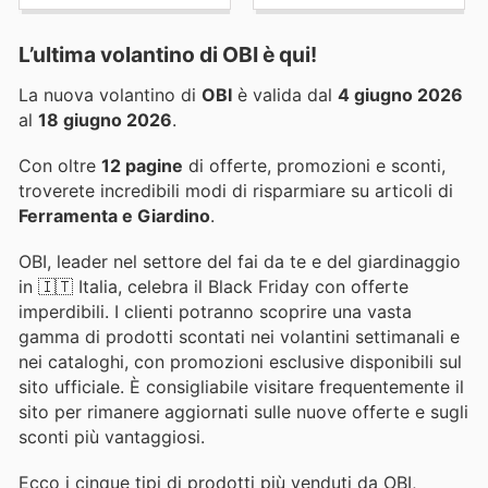
L’ultima volantino di OBI è qui!
La nuova volantino di
OBI
è valida dal
4 giugno 2026
al
18 giugno 2026
.
Con oltre
12 pagine
di offerte, promozioni e sconti,
troverete incredibili modi di risparmiare su articoli di
Ferramenta e Giardino
.
OBI, leader nel settore del fai da te e del giardinaggio
in 🇮🇹 Italia, celebra il Black Friday con offerte
imperdibili. I clienti potranno scoprire una vasta
gamma di prodotti scontati nei volantini settimanali e
nei cataloghi, con promozioni esclusive disponibili sul
sito ufficiale. È consigliabile visitare frequentemente il
sito per rimanere aggiornati sulle nuove offerte e sugli
sconti più vantaggiosi.
Ecco i cinque tipi di prodotti più venduti da OBI,