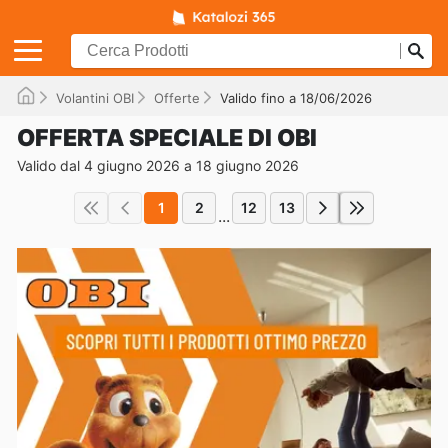
Volantini OBI
Offerte
Valido fino a 18/06/2026
OFFERTA SPECIALE DI OBI
Valido dal 4 giugno 2026 a 18 giugno 2026
1
2
12
13
...