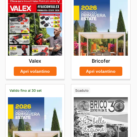
Valex
Bricofer
Apri volantino
Apri volantino
Valido fino al 30 set
Scaduto