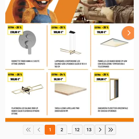
1
2
12
13
...