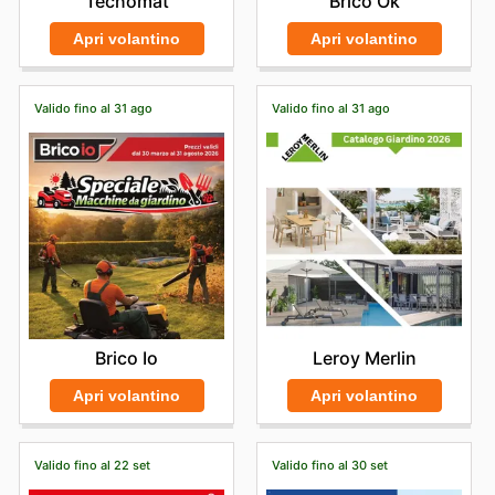
Tecnomat
Brico Ok
Apri volantino
Apri volantino
Valido fino al 31 ago
Valido fino al 31 ago
Brico Io
Leroy Merlin
Apri volantino
Apri volantino
Valido fino al 22 set
Valido fino al 30 set