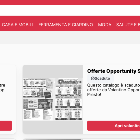
CASA E MOBILI
FERRAMENTA E GIARDINO
MODA
SALUTE E 
Offerte Opportunity 
Scaduto
tre
Questo catalogo è scaduto.
hop
offerte da Volantino Oppor
Presto!
Apri volanti