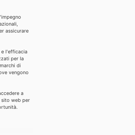
 l'impegno
azionali,
er assicurare
e l'efficacia
zati per la
 marchi di
 dove vengono
 accedere a
l sito web per
rtunità.