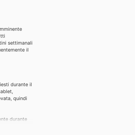
'imminente
tti
ini settimanali
uentemente il
esti durante il
ablet,
vata, quindi
ente durante
, calzature e
tate gli