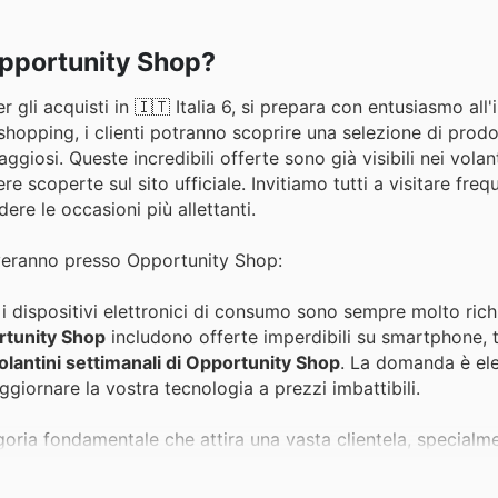
 Opportunity Shop?
gli acquisti in 🇮🇹 Italia 6, si prepara con entusiasmo all
hopping, i clienti potranno scoprire una selezione di prodo
giosi. Queste incredibili offerte sono già visibili nei volant
e scoperte sul sito ufficiale. Invitiamo tutti a visitare freq
ere le occasioni più allettanti.
troveranno presso Opportunity Shop:
i, i dispositivi elettronici di consumo sono sempre molto richi
ortunity Shop
includono offerte imperdibili su smartphone, t
olantini settimanali di Opportunity Shop
. La domanda è ele
giornare la vostra tecnologia a prezzi imbattibili.
ria fondamentale che attira una vasta clientela, specialm
hop
per il Black Friday includono collezioni di abbigliamento
uesto il momento ideale per rinnovare il guardaroba. Consul