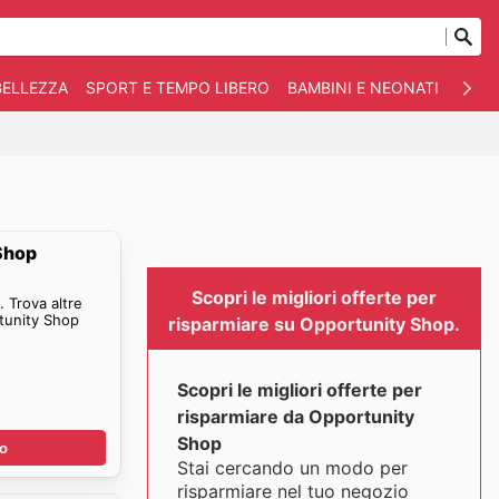
BELLEZZA
SPORT E TEMPO LIBERO
BAMBINI E NEONATI
ANIM
Shop
Scopri le migliori offerte per
 Trova altre
tunity Shop
risparmiare su Opportunity Shop.
Scopri le migliori offerte per
risparmiare da Opportunity
Shop
no
Stai cercando un modo per
risparmiare nel tuo negozio