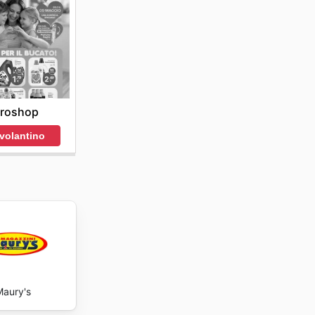
groshop
 volantino
aury's