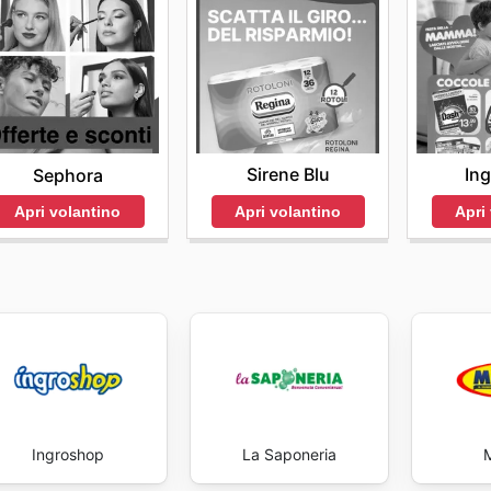
Sirene Blu
In
Sephora
Apri volantino
Apri
Apri volantino
Ingroshop
La Saponeria
M