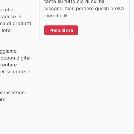
tanto su tutto ciò di cui hai
bisogno. Non perdere questi prezzi
ono che
incredibili!
traduce in
ma di prodotti
 loro
Prendili ora
raggiamo
coupon digitali
frontare
er scoprire le
e inserzioni
te,