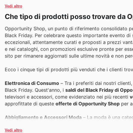
Vedi altro
Che tipo di prodotti posso trovare da
Opportunity Shop, un punto di riferimento consolidato per 
Black Friday. Per celebrare questo importante evento di s
eccezionali, attentamente curati e proposti a prezzi vantag
e nei cataloghi, con promozioni esclusive pronte per esser
sito per rimanere aggiornati sulle ultime novità e non perd
Ecco i cinque tipi di prodotti più venduti che i clienti 
Elettronica di Consumo
– Tra i preferiti dai nostri client
Black Friday. Quest'anno, i
saldi del Black Friday di Opp
televisori e accessori, come evidenziato nei più recenti
v
approfittate di queste
offerte di Opportunity Shop
per ag
Abbigliamento e Accessori Moda
– La moda è una catego
eventi come il Black Friday. Le
offerte di Opportunity S
accessori per tutta la famiglia, con sconti che rendono q
Vedi altro