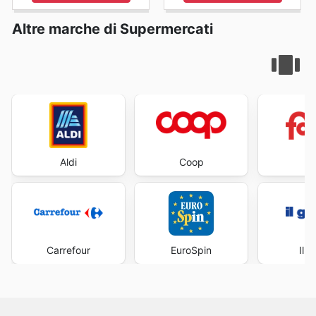
Altre marche di Supermercati
Aldi
Coop
Fa
Carrefour
EuroSpin
Il 