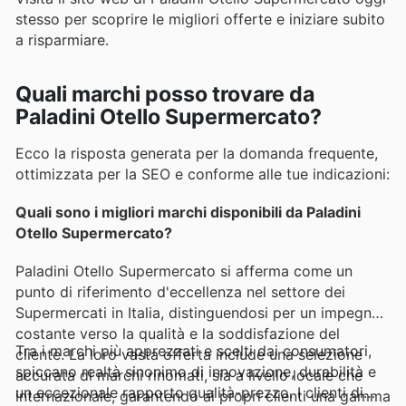
stesso per scoprire le migliori offerte e iniziare subito
a risparmiare.
Quali marchi posso trovare da
Paladini Otello Supermercato?
Ecco la risposta generata per la domanda frequente,
ottimizzata per la SEO e conforme alle tue indicazioni:
Quali sono i migliori marchi disponibili da Paladini
Otello Supermercato?
Paladini Otello Supermercato si afferma come un
punto di riferimento d'eccellenza nel settore dei
Supermercati in Italia, distinguendosi per un impegno
costante verso la qualità e la soddisfazione del
Tra i marchi più apprezzati e scelti dai consumatori,
cliente. La loro vasta offerta include una selezione
spiccano realtà sinonimo di innovazione, durabilità e
accurata di marchi rinomati, sia a livello locale che
un eccezionale rapporto qualità-prezzo. I clienti di
internazionale, garantendo ai propri clienti una gamma