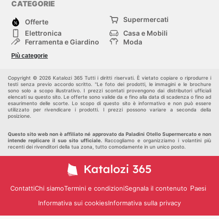
CATEGORIE
Supermercati
Offerte
Elettronica
Casa e Mobili
Ferramenta e Giardino
Moda
Salute e Bellezza
Sport e tempo libero
Più categorie
Bambini e Neonati
Animali Domestici
Altri
Copyright © 2026 Katalozi 365 Tutti i diritti riservati. È vietato copiare o riprodurre i
testi senza previo accordo scritto. "Le foto dei prodotti, le immagini e le brochure
sono solo a scopo illustrativo. I prezzi scontati provengono dai distributori ufficiali
elencati su questo sito. Le offerte sono valide da e fino alla data di scadenza o fino ad
esaurimento delle scorte. Lo scopo di questo sito è informativo e non può essere
utilizzato per rivendicare i prodotti. I prezzi possono variare a seconda della
posizione.
Questo sito web non è affiliato né approvato da Paladini Otello Supermercato e non
intende replicare il suo sito ufficiale.
Raccogliamo e organizziamo i volantini più
recenti dei rivenditori della tua zona, tutto comodamente in un unico posto.
Contatti
Chi siamo
Termini e condizioni
Segnala il contenuto
Paesi
Informativa sui cookies
Informativa sulla privacy