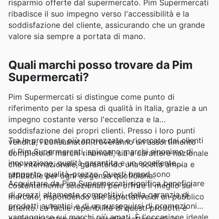
risparmio offerte dal supermercato. Pim Supermercati
ribadisce il suo impegno verso l'accessibilità e la
soddisfazione del cliente, assicurando che un grande
valore sia sempre a portata di mano.
Quali marchi posso trovare da Pim
Supermercati?
Pim Supermercati si distingue come punto di
riferimento per la spesa di qualità in Italia, grazie a un
impegno costante verso l'eccellenza e la
soddisfazione dei propri clienti. Presso i loro punti
Tra le proposte più apprezzate e ricercate dai clienti
vendita, i consumatori troveranno un assortimento
di Pim Supermercati, spiccano marchi sinonimo di
completo di marchi rinomati, sia a carattere nazionale
innovazione, qualità garantita e un eccellente
che internazionale, garantendo una scelta ampia e
rapporto qualità-prezzo. Questi brand sono
affidabile per ogni esigenza quotidiana.
Acquistare da Pim Supermercati significa beneficiare
costantemente selezionati per offrire il meglio sul
di prezzi altamente competitivi, della garanzia di
mercato, rispondendo alle aspettative di un pubblico
prodotti autentici e di un susseguirsi di promozioni
attento. La facile reperibilità di questi prodotti è
vantaggiose sui marchi più amati. È l'occasione ideale
assicurata attraverso i volantini settimanali, le