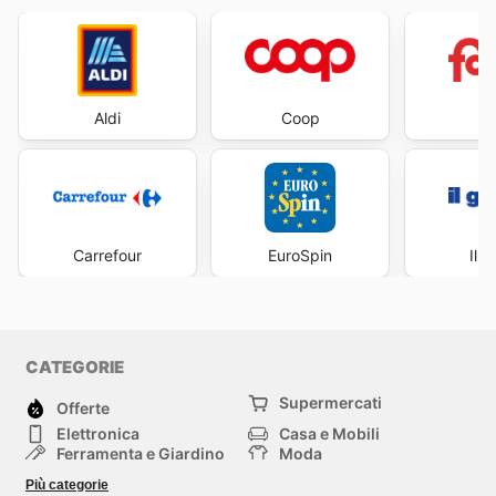
Aldi
Coop
Fa
Carrefour
EuroSpin
Il 
CATEGORIE
Supermercati
Offerte
Elettronica
Casa e Mobili
Ferramenta e Giardino
Moda
Salute e Bellezza
Sport e tempo libero
Più categorie
Bambini e Neonati
Animali Domestici