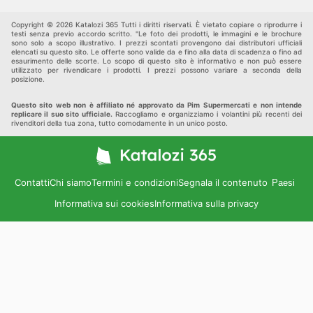
Altri
Copyright © 2026 Katalozi 365 Tutti i diritti riservati. È vietato copiare o riprodurre i
testi senza previo accordo scritto. "Le foto dei prodotti, le immagini e le brochure
sono solo a scopo illustrativo. I prezzi scontati provengono dai distributori ufficiali
elencati su questo sito. Le offerte sono valide da e fino alla data di scadenza o fino ad
esaurimento delle scorte. Lo scopo di questo sito è informativo e non può essere
utilizzato per rivendicare i prodotti. I prezzi possono variare a seconda della
posizione.
Questo sito web non è affiliato né approvato da Pim Supermercati e non intende
replicare il suo sito ufficiale.
Raccogliamo e organizziamo i volantini più recenti dei
rivenditori della tua zona, tutto comodamente in un unico posto.
Contatti
Chi siamo
Termini e condizioni
Segnala il contenuto
Paesi
Informativa sui cookies
Informativa sulla privacy