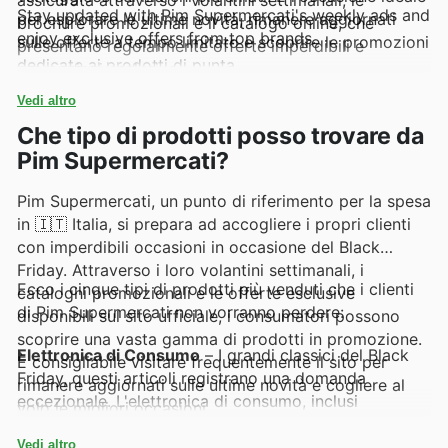
Stay updated with Pim Supermercati's weekly ads and
per esplorare le ultime novità, rimanere aggiornati
brochure promozionali e il catalogo online, che
enjoy exclusive offers from top brands.
sulle offerte a tempo limitato e scoprire le promozioni
presentano regolarmente offerte imperdibili e
dedicate ai prodotti di punta.
promozioni esclusive.
Vedi altro
Che tipo di prodotti posso trovare da
Pim Supermercati?
Pim Supermercati, un punto di riferimento per la spesa
in 🇮🇹 Italia, si prepara ad accogliere i propri clienti
con imperdibili occasioni in occasione del Black
Friday. Attraverso i loro volantini settimanali, i
Ecco i cinque tipi di prodotti più venduti che i clienti
cataloghi promozionali e le offerte esclusive
di Pim Supermercati non vorranno perdere:
disponibili sul sito ufficiale, i consumatori possono
scoprire una vasta gamma di prodotti in promozione.
Elettronica di Consumo
– I grandi classici del Black
È consigliabile visitare frequentemente il sito per
Friday, questi articoli registrano una domanda
rimanere aggiornati sulle ultime novità e cogliere al
eccezionale. L'elettronica di consumo, inclusi
volo le migliori occasioni.
smartphone, televisori e piccoli elettrodomestici, è
sempre al centro delle promozioni di Pim
Vedi altro