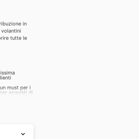
ibuzione in
 volantini
ire tutte le
tissima
lienti
un must per i
per acquisti di
 grazie agli
i consumatori
andi promozioni
cellenti
un'impennata di
ticoli