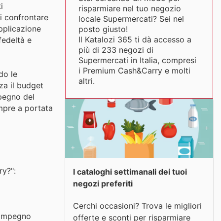
i
risparmiare nel tuo negozio
i confrontare
locale Supermercati? Sei nel
applicazione
posto giusto!
Il Katalozi 365 ti dà accesso a
fedeltà e
più di 233 negozi di
Supermercati in Italia, compresi
i Premium Cash&Carry e molti
do le
altri.
za il budget
mpegno del
mpre a portata
ry?":
I cataloghi settimanali dei tuoi
negozi preferiti
Cerchi occasioni? Trova le migliori
n impegno
offerte e sconti per risparmiare