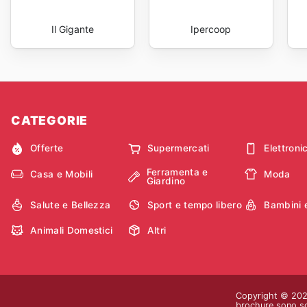
Il Gigante
Ipercoop
CATEGORIE
Offerte
Supermercati
Elettroni
Ferramenta e
Casa e Mobili
Moda
Giardino
Salute e Bellezza
Sport e tempo libero
Bambini 
Animali Domestici
Altri
Copyright © 2026 
brochure sono sol