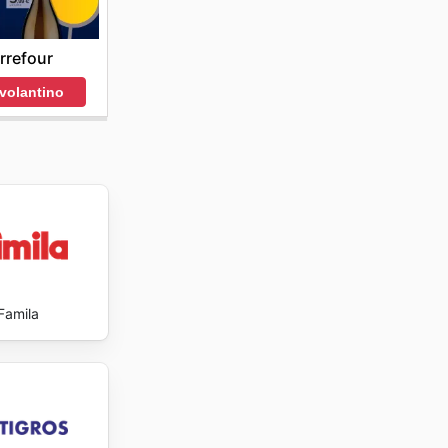
pedizione
rrefour
ienti
 volantino
Famila