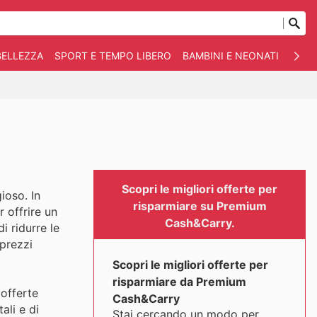
BELLEZZA
SPORT E TEMPO LIBERO
BAMBINI E NEONATI
ANIM
Scopri le migliori offerte per
ioso. In
risparmiare su Premium
 offrire un
Cash&Carry.
i ridurre le
 prezzi
Scopri le migliori offerte per
risparmiare da Premium
 offerte
Cash&Carry
ali e di
Stai cercando un modo per