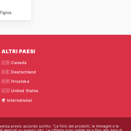
Tigros
ALTRI PAESI
🇨🇦 Canada
🇩🇪 Deutschland
🇭🇷 Hrvatska
🇺🇸 United States
🌍 International
 senza previo accordo scritto. "Le foto dei prodotti, le immagini e le
i elencati su questo sito. Le offerte sono valide da e fino alla data di