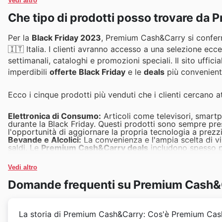
Vedi altro
Che tipo di prodotti posso trovare da
Per la
Black Friday 2023
, Premium Cash&Carry si conferm
🇮🇹 Italia. I clienti avranno accesso a una selezione ecce
settimanali, cataloghi e promozioni speciali. Il sito uffic
imperdibili
offerte Black Friday
e le
deals
più convenient
Ecco i cinque prodotti più venduti che i clienti cercano 
Elettronica di Consumo:
Articoli come televisori, smart
durante la Black Friday. Questi prodotti sono sempre pre
l'opportunità di aggiornare la propria tecnologia a prezzi 
Bevande e Alcolici:
La convenienza e l'ampia scelta di vi
saldi. Le
Premium Cash&Carry deals
includono spesso pac
scorta o per le festività imminenti.
Prodotti per la Cura della Persona:
Shampoo, creme, trucch
Vedi altro
sconti sostanziali che permettono un notevole risparmio
possono approfittare di offerte vantaggiose su marchi 
Domande frequenti su Premium Cash&
Generi Alimentari a Lunga Conservazione:
Pasta, conser
durante la Black Friday. Questi articoli sono una scelta 
Premium Cash&Carry offers
nei cataloghi stagionali.
Articoli per la Casa e Biancheria:
Dagli utensili da cucin
La storia di Premium Cash&Carry: Cos'è Premium Ca
interesse. Le
Premium Cash&Carry weekly ads
dedicate 