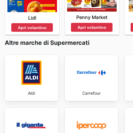
Consigli Utili
Si consiglia ai clienti di tenere presente che la dispon
Penny Market
Lidl
possono variare a seconda della località. Per sfruttar
Apri volantino
sono invitati a visitare il sito web ufficiale o a contatt
Apri volantino
aggiornate.
Altre marche di Supermercati
Aldi
Carrefour