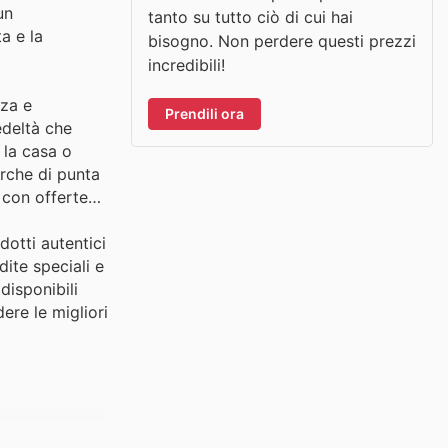
un
tanto su tutto ciò di cui hai
a e la
bisogno. Non perdere questi prezzi
incredibili!
nza e
Prendili ora
edeltà che
r la casa o
arche di punta
 con offerte
dotti autentici
ite speciali e
disponibili
ere le migliori