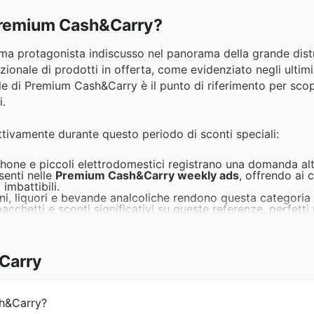
 Premium Cash&Carry?
a protagonista indiscusso nel panorama della grande distr
zionale di prodotti in offerta, come evidenziato negli ultimi
iale di Premium Cash&Carry è il punto di riferimento per scopr
i.
attivamente durante questo periodo di sconti speciali:
phone e piccoli elettrodomestici registrano una domanda al
senti nelle
Premium Cash&Carry weekly ads
, offrendo ai c
imbattibili.
ni, liquori e bevande analcoliche rendono questa categoria 
chetti e sconti significativi su queste referenze, perfetti 
i e articoli per l'igiene personale sono tra i più ricercati,
. Consultando i
Premium Cash&Carry Black Friday sales
, 
premium.
Carry
ve, snack e altri prodotti non deperibili beneficiano di gr
strategica per approvvigionarsi a lungo termine, trovando ec
a alla biancheria da letto e bagno, questi prodotti vedono 
sh&Carry?
alla Black Friday presentano spesso sconti imperdibili su ar