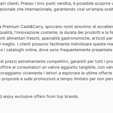
ri clienti. Presso i loro punti vendita, è possibile scoprire 
 nazionale che internazionale, garantendo così un'ampia scelt
e da Premium Cash&Carry, spiccano nomi sinonimo di eccelle
alità, l'innovazione costante, la durata dei prodotti e la f
otti alimentari freschi, specialità gastronomiche, articoli pe
 il meglio. I clienti possono facilmente individuare queste m
li e i cataloghi online, dove sono frequentemente presentate
 prezzi estremamente competitivi, garantiti per tutti i pro
offrire ai consumatori un valore aggiunto tangibile, con vend
oraggiamo vivamente i lettori a esplorare le ultime offerte 
 proposte e sulle promozioni a tempo limitato per non perd
enjoy exclusive offers from top brands.