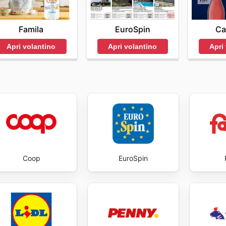
ibilità dei prodotti, le promozioni in corso e le opzioni di s
Famila
EuroSpin
Ca
e al meglio lo shopping online con Premium Cash&Carry, i cl
Apri volantino
Apri volantino
Apri
are il servizio clienti per ottenere informazioni dettagliate e
Coop
EuroSpin