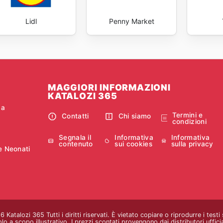
Lidl
Penny Market
MAGGIORI INFORMAZIONI
KATALOZI 365
ca
Termini e
Contatti
Chi siamo
condizioni
Segnala il
Informativa
Informativa
contenuto
sui cookies
sulla privacy
e Neonati
Katalozi 365 Tutti i diritti riservati. È vietato copiare o riprodurre i testi
o a scopo illustrativo. I prezzi scontati provengono dai distributori ufficial