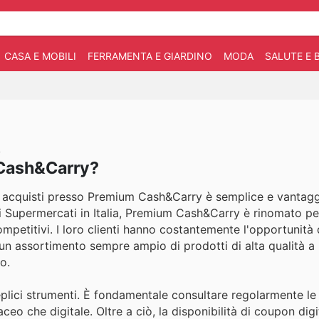
CASA E MOBILI
FERRAMENTA E GIARDINO
MODA
SALUTE E 
y
 Cash&Carry?
i acquisti presso Premium Cash&Carry è semplice e vantagg
ei Supermercati in Italia, Premium Cash&Carry è rinomato per
petitivi. I loro clienti hanno costantemente l'opportunità d
 un assortimento sempre ampio di prodotti di alta qualità a
o.
eplici strumenti. È fondamentale consultare regolarmente le
ceo che digitale. Oltre a ciò, la disponibilità di coupon digit