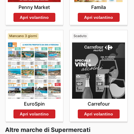
Penny Market
Famila
Apri volantino
Apri volantino
Mancano 3 giorni
Scaduto
EuroSpin
Carrefour
Apri volantino
Apri volantino
Altre marche di Supermercati