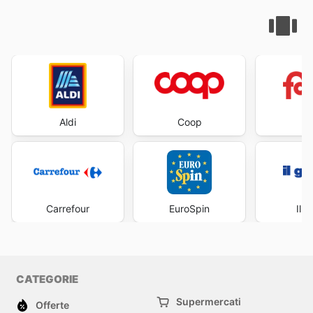
Aldi
Coop
Fa
Carrefour
EuroSpin
Il 
CATEGORIE
Supermercati
Offerte