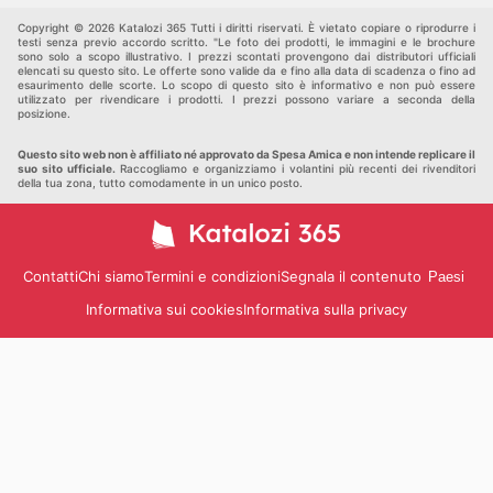
Altri
Copyright © 2026 Katalozi 365 Tutti i diritti riservati. È vietato copiare o riprodurre i
testi senza previo accordo scritto. "Le foto dei prodotti, le immagini e le brochure
sono solo a scopo illustrativo. I prezzi scontati provengono dai distributori ufficiali
elencati su questo sito. Le offerte sono valide da e fino alla data di scadenza o fino ad
esaurimento delle scorte. Lo scopo di questo sito è informativo e non può essere
utilizzato per rivendicare i prodotti. I prezzi possono variare a seconda della
posizione.
Questo sito web non è affiliato né approvato da Spesa Amica e non intende replicare il
suo sito ufficiale.
Raccogliamo e organizziamo i volantini più recenti dei rivenditori
della tua zona, tutto comodamente in un unico posto.
Contatti
Chi siamo
Termini e condizioni
Segnala il contenuto
Paesi
Informativa sui cookies
Informativa sulla privacy