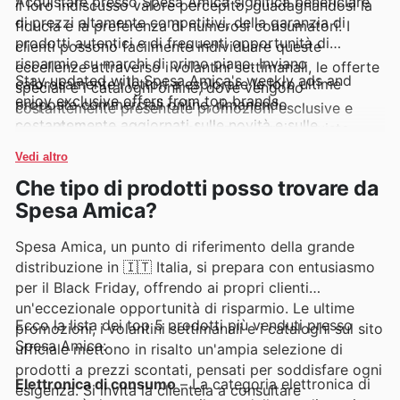
Acquistare presso Spesa Amica significa beneficiare
il loro indiscusso valore percepito, guadagnandosi la
di prezzi altamente competitivi, della garanzia di
fiducia e la preferenza di numerosi consumatori. I
prodotti autentici e di frequenti opportunità di
clienti possono facilmente individuare queste
risparmio su marchi di primo piano. Inviano
eccellenze attraverso i volantini settimanali, le offerte
Stay updated with Spesa Amica's weekly ads and
calorosamente i lettori a esplorare le loro ultime
speciali e i cataloghi online, dove vengono
enjoy exclusive offers from top brands.
proposte commerciali online, rimanendo
costantemente presentate promozioni esclusive e
costantemente aggiornati sulle novità e sulle
imperdibili, pensate per valorizzare ogni acquisto.
promozioni a tempo limitato.
Vedi altro
Che tipo di prodotti posso trovare da
Spesa Amica?
Spesa Amica, un punto di riferimento della grande
distribuzione in 🇮🇹 Italia, si prepara con entusiasmo
per il Black Friday, offrendo ai propri clienti
un'eccezionale opportunità di risparmio. Le ultime
Ecco la lista dei top 5 prodotti più venduti presso
promozioni, i volantini settimanali e i cataloghi sul sito
Spesa Amica:
ufficiale mettono in risalto un'ampia selezione di
prodotti a prezzi scontati, pensati per soddisfare ogni
Elettronica di consumo
– La categoria elettronica di
esigenza. Si invita la clientela a consultare