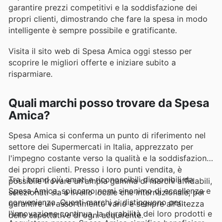
garantire prezzi competitivi e la soddisfazione dei
propri clienti, dimostrando che fare la spesa in modo
intelligente è sempre possibile e gratificante.
Visita il sito web di Spesa Amica oggi stesso per
scoprire le migliori offerte e iniziare subito a
risparmiare.
Quali marchi posso trovare da Spesa
Amica?
Spesa Amica si conferma un punto di riferimento nel
settore dei Supermercati in Italia, apprezzato per
l'impegno costante verso la qualità e la soddisfazione
dei propri clienti. Presso i loro punti vendita, è
Tra i brand più amati e riconoscibili disponibili da
possibile trovare un'ampia gamma di marchi affidabili,
Spesa Amica, spiccano nomi sinonimo di eccellenza e
selezionati sia a livello locale che internazionale, per
convenienza. Questi marchi si distinguono per
garantire un assortimento vario e sempre all'altezza
l'innovazione continua, la durabilità dei loro prodotti e
delle aspettative di ogni acquirente.