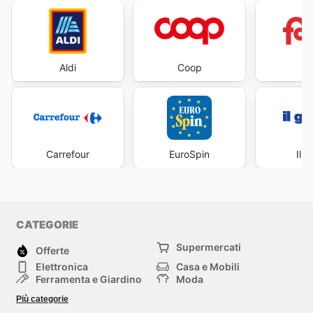
Aldi
Coop
Fa
Carrefour
EuroSpin
Il 
CATEGORIE
Supermercati
Offerte
Elettronica
Casa e Mobili
Ferramenta e Giardino
Moda
Salute e Bellezza
Sport e tempo libero
Più categorie
Bambini e Neonati
Animali Domestici