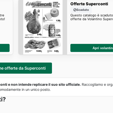
Offerte Superconti
Scaduto
tre
Questo catalogo è scaduto.
sto!
offerte da Volantino Super
Apri volanti
me offerte da Superconti
ti e non intende replicare il suo sito ufficiale.
Raccogliamo e orga
o comodamente in un unico posto.
i?