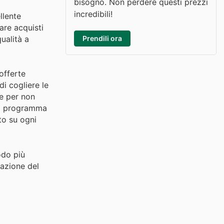
bisogno. Non perdere questi prezzi
incredibili!
llente
are acquisti
Prendili ora
ualità a
 offerte
i cogliere le
le per non
del programma
to su ogni
odo più
fazione del