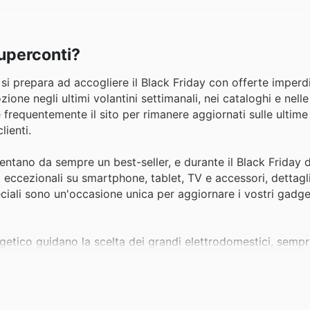
Superconti?
si prepara ad accogliere il Black Friday con offerte imperdibi
e negli ultimi volantini settimanali, nei cataloghi e nelle 
are frequentemente il sito per rimanere aggiornati sulle ultime
lienti.
esentano da sempre un best-seller, e durante il Black Friday 
 eccezionali su smartphone, tablet, TV e accessori, dettagli
eciali sono un'occasione unica per aggiornare i vostri gadge
rgetico guidano la scelta dei grandi elettrodomestici, sempre
erconti deals
sul Black Friday per frigoriferi, lavatrici e fo
sultate i
Superconti weekly ads
per scoprire le promozion
a prezzi ridotti.