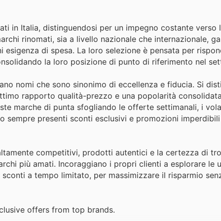
i in Italia, distinguendosi per un impegno costante verso la
chi rinomati, sia a livello nazionale che internazionale, g
gni esigenza di spesa. La loro selezione è pensata per rispon
onsolidando la loro posizione di punto di riferimento nel set
cano nomi che sono sinonimo di eccellenza e fiducia. Si dis
 ottimo rapporto qualità-prezzo e una popolarità consolidata 
te marche di punta sfogliando le offerte settimanali, i vola
no sempre presenti sconti esclusivi e promozioni imperdibil
ltamente competitivi, prodotti autentici e la certezza di tr
i più amati. Incoraggiano i propri clienti a esplorare le u
i sconti a tempo limitato, per massimizzare il risparmio sen
lusive offers from top brands.