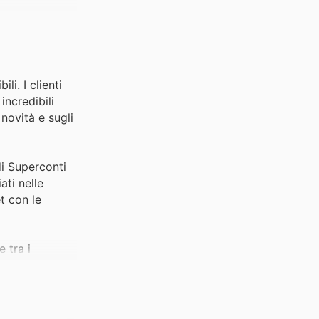
li. I clienti
incredibili
 novità e sugli
di Superconti
ati nelle
t con le
 tra i
rni, rendendo
i più