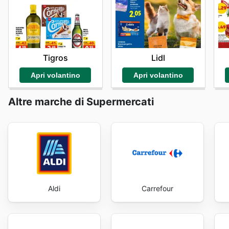
un'opportunità concreta per fare scorta di prodotti d
trasparenza e la convenienza sono i pilastri su cui si
rendendolo un partner ideale per la gestione quotidia
start saving now.
Tigros
Lidl
Apri volantino
Apri volantino
Altre marche di Supermercati
Aldi
Carrefour