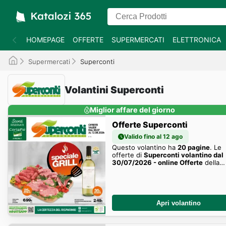
HOMEPAGE
OFFERTE
SUPERMERCATI
ELETTRONICA
Supermercati
Superconti
Volantini Superconti
Miglior affare del giorno
Offerte Superconti
Valido fino al 12 ago
Questo volantino ha
20 pagine
. Le
offerte di
Superconti volantino dal
30/07/2026 - online Offerte
della
settimana sono qui!
Apri volantino