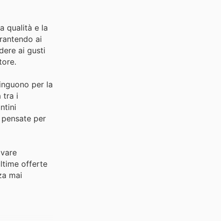
 qualità e la
arantendo ai
dere ai gusti
tore.
tinguono per la
tra i
ntini
i pensate per
ovare
ltime offerte
za mai