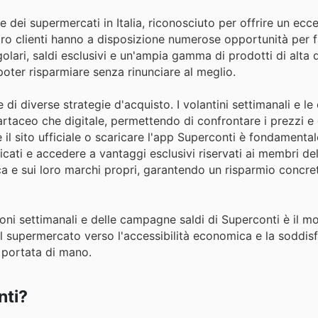
 dei supermercati in Italia, riconosciuto per offrire un ecce
ro clienti hanno a disposizione numerose opportunità per f
lari, saldi esclusivi e un'ampia gamma di prodotti di alta q
poter risparmiare senza rinunciare al meglio.
 di diverse strategie d'acquisto. I volantini settimanali e le
rtaceo che digitale, permettendo di confrontare i prezzi e d
 il sito ufficiale o scaricare l'app Superconti è fondamenta
icati e accedere a vantaggi esclusivi riservati ai membri 
ca e sui loro marchi propri, garantendo un risparmio concre
oni settimanali e delle campagne saldi di Superconti è il m
l supermercato verso l'accessibilità economica e la soddis
 portata di mano.
nti?