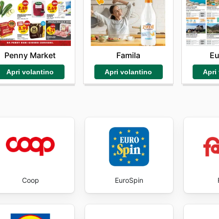
i qualità a prezzi che rendono la spesa un piacere e non un
 fonda la fiducia che i consumatori ripongono in Superconti,
na. Visit Superconti's website today to explore the best de
Penny Market
Famila
Eu
Apri volantino
Apri volantino
Apri
Coop
EuroSpin