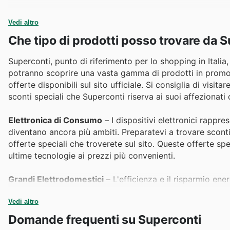
Vedi altro
Che tipo di prodotti posso trovare da 
Superconti, punto di riferimento per lo shopping in Italia, 
potranno scoprire una vasta gamma di prodotti in promozion
offerte disponibili sul sito ufficiale. Si consiglia di visit
sconti speciali che Superconti riserva ai suoi affezionati c
Elettronica di Consumo
– I dispositivi elettronici rappr
diventano ancora più ambiti. Preparatevi a trovare sconti
offerte speciali che troverete sul sito. Queste offerte sp
ultime tecnologie ai prezzi più convenienti.
Grandi Elettrodomestici
– L'efficienza e il risparmio ene
prodotti più venduti. Superconti propone imperdibili
Sup
questo momento ideale per rinnovare la vostra casa. Con
Vedi altro
vantaggiose e assicurarvi elettrodomestici di alta qualità 
Domande frequenti su Superconti