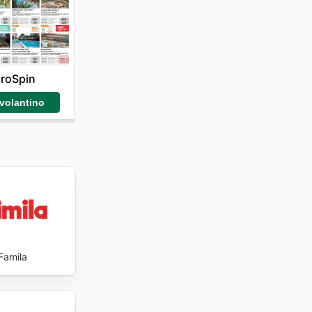
 peso. La
als and
roSpin
 volantino
Famila