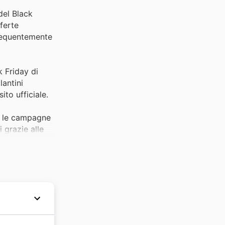
del Black
fferte
 frequentemente
k Friday di
lantini
ito ufficiale.
te le campagne
 grazie alle
i
one dei prezzi
enta un focus
ccasione
i