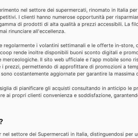
rimento nel settore dei supermercati, rinomato in Italia per 
titivi. I clienti hanno numerose opportunità per risparmiar
amma di prodotti di alta qualità a prezzi accessibili. La fil
i rinunciare all'eccellenza.
 regolarmente i volantini settimanali e le offerte in-store, 
coop rende inoltre disponibili buoni sconto digitali e promo
e merceologiche. Il sito web ufficiale e l'app mobile sono r
e i prezzi, permettendo di approfittare di promozioni a tem
rme sono costantemente aggiornate per garantire la massima
siglia di pianificare gli acquisti consultando in anticipo le 
rire ai propri clienti convenienza e soddisfazione, garanten
?
el settore dei Supermercati in Italia, distinguendosi per un