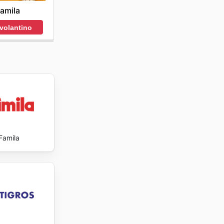
amila
 volantino
Famila