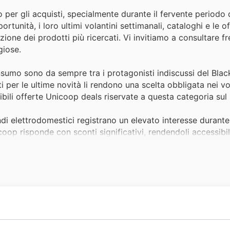
o per gli acquisti, specialmente durante il fervente periodo 
ortunità, i loro ultimi volantini settimanali, cataloghi e le o
lezione dei prodotti più ricercati. Vi invitiamo a consultare
giose.
onsumo sono da sempre tra i protagonisti indiscussi del Blac
ti per le ultime novità li rendono una scelta obbligata nei vo
ibili offerte Unicoop deals riservate a questa categoria sul s
grandi elettrodomestici registrano un elevato interesse duran
coop risponde con sconti significativi, rendendoli accessibili
i.
ot da cucina, aspirapolvere o macchine per il caffè, i piccol
a loro popolarità durante tutto l'anno e l'ulteriore attrazi
eferenze dei consumatori nei loro sconti.
tà, la categoria dei giocattoli e dei prodotti per bambini div
alta, e le promozioni speciali del Black Friday rendono l'o
sociale italiano, nascendo dall'idea di creare un modello d