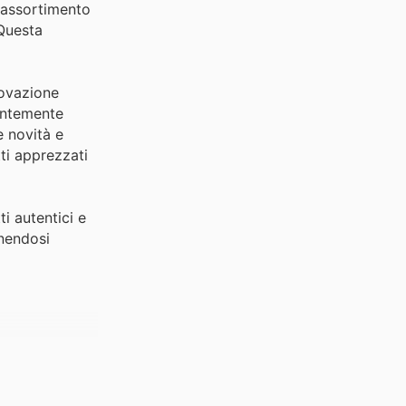
n assortimento
 Questa
novazione
antemente
e novità e
ti apprezzati
i autentici e
enendosi