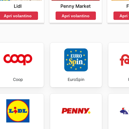
Lidl
Penny Market
F
Apri volantino
Apri volantino
Apri
Coop
EuroSpin