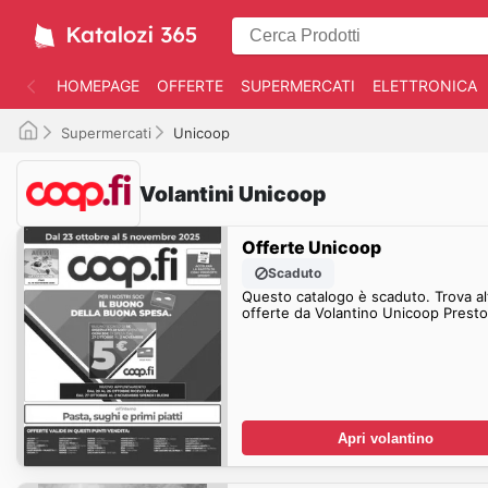
HOMEPAGE
OFFERTE
SUPERMERCATI
ELETTRONICA
Supermercati
Unicoop
Volantini Unicoop
Offerte Unicoop
Scaduto
Questo catalogo è scaduto. Trova al
offerte da Volantino Unicoop Presto
Apri volantino