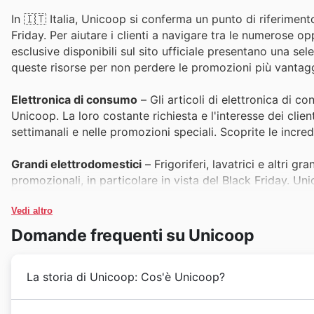
In 🇮🇹 Italia, Unicoop si conferma un punto di riferiment
Friday. Per aiutare i clienti a navigare tra le numerose opp
esclusive disponibili sul sito ufficiale presentano una se
queste risorse per non perdere le promozioni più vantag
Elettronica di consumo
– Gli articoli di elettronica di c
Unicoop. La loro costante richiesta e l'interesse dei clien
settimanali e nelle promozioni speciali. Scoprite le incred
Grandi elettrodomestici
– Frigoriferi, lavatrici e altri 
promozionali, in particolare in vista del Black Friday. Uni
offerte Unicoop Black Friday sales e ai cataloghi dedicat
Vedi altro
Piccoli elettrodomestici per la casa
– Che si tratti di rob
Domande frequenti su Unicoop
elettrodomestici per la casa sono un successo garantito. L
speciali offerti da Unicoop li posizionano in cima alle pr
La storia di Unicoop: Cos'è Unicoop?
Giocattoli e prodotti per bambini
– In vista delle festivi
centrale delle Unicoop offers. La loro domanda è sempre 
Unicoop affonda le sue radici nel tessuto economico e 