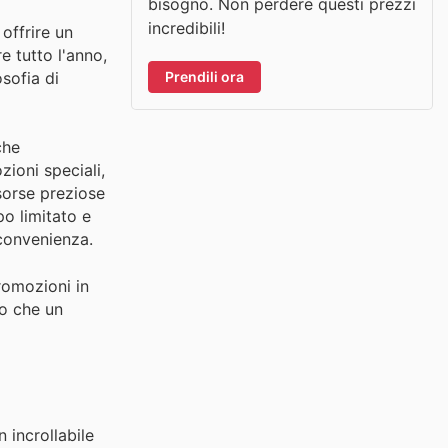
bisogno. Non perdere questi prezzi
incredibili!
offrire un
e tutto l'anno,
Prendili ora
osofia di
che
zioni speciali,
isorse preziose
po limitato e
 convenienza.
promozioni in
do che un
 incrollabile