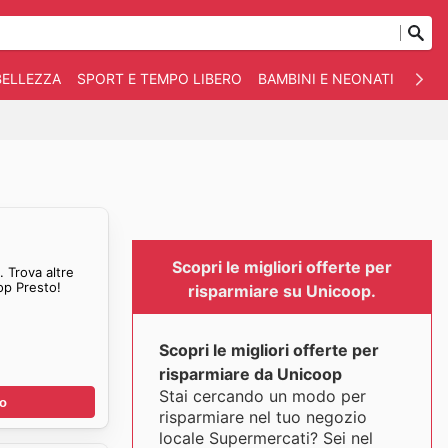
BELLEZZA
SPORT E TEMPO LIBERO
BAMBINI E NEONATI
ANIM
Scopri le migliori offerte per
 Trova altre
op Presto!
risparmiare su Unicoop.
Scopri le migliori offerte per
risparmiare da Unicoop
Stai cercando un modo per
no
risparmiare nel tuo negozio
locale Supermercati? Sei nel