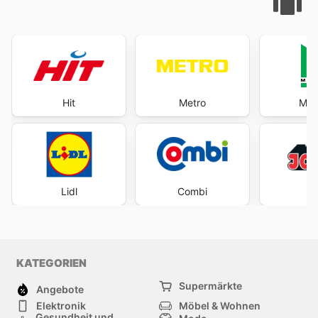
Hit
Metro
Mar
Lidl
Combi
Ja
KATEGORIEN
Supermärkte
Angebote
Elektronik
Möbel & Wohnen
Gesundheit und