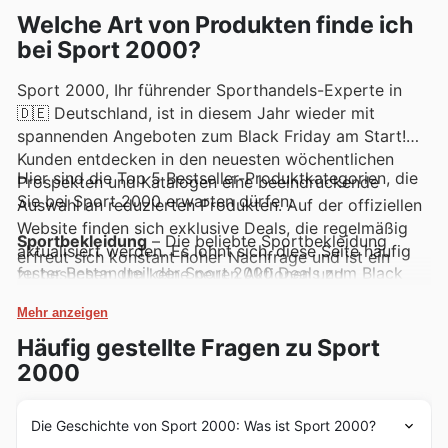
regelmäßig attraktive Deals präsentieren.
Welche Art von Produkten finde ich
bei Sport 2000?
Sport 2000, Ihr führender Sporthandels-Experte in
🇩🇪 Deutschland, ist in diesem Jahr wieder mit
spannenden Angeboten zum Black Friday am Start!
Kunden entdecken in den neuesten wöchentlichen
Hier sind die Top 5 Bestseller-Produktkategorien, die
Prospekten und Katalogen eine beeindruckende
Sie bei Sport 2000 erwarten dürfen:
Auswahl an reduzierten Produkten. Auf der offiziellen
Website finden sich exklusive Deals, die regelmäßig
Sportbekleidung
– Die beliebte Sportbekleidung
aktualisiert werden. Es lohnt sich, diese Seite häufig
erfreut sich konstant hoher Nachfrage und ist ein
fester Bestandteil der Sport 2000 Deals zum Black
zu besuchen, um keine neuen Aktionen und
Friday. Diese Artikel finden sich prominent in den
Schnäppchen zu verpassen.
aktuellen Angeboten wieder, und Kunden können sich
Mehr anzeigen
auf attraktive Rabatte freuen.
Sportschuhe
– Ob für Laufen, Training oder Freizeit –
Häufig gestellte Fragen zu Sport
Sportschuhe gehören zu den gefragtesten Produkten,
insbesondere während der Sport 2000 Black Friday
2000
Sales. Entdecken Sie die neuesten Modelle und Top-
Marken zu unschlagbaren Preisen in den
wöchentlichen Anzeigen.
Die Geschichte von Sport 2000: Was ist Sport 2000?
Fitness-Equipment
– Für alle, die zu Hause trainieren