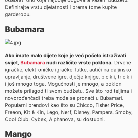
odabrati onu koja najbolje odgovara vašem budžetu.
Definirajte vrstu djelatnosti i prema tome kupite
garderobu.
Bubamara
Ako imate malo dijete koje je već počelo istraživati
svijet,
Bubamara
nudi različite vrste poklona.
Drvene
igračke, elektroničke igračke, lutke, autići na daljinsko
upravljanje, društvene igre, dječje knjige, bicikli, tricikli
i još mnogo toga. Mogućnosti je mnogo, a poklon
možete prilagoditi svom budžetu. Sve što roditeljima i
novorođenčadi treba može se pronaći u Bubamari.
Popularni brendovi kao što su Chicco, Fisher Price,
Freeon, Kit & Kin, Lego, Nerf, Disney, Pampers, Smoby,
Cool Club, Cybex, Alphanova, su dostupni.
Mango