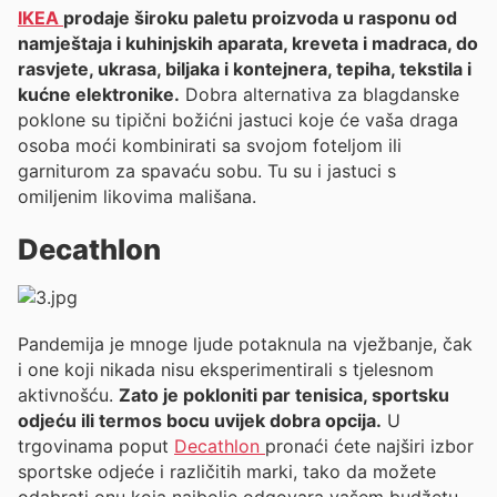
IKEA
prodaje široku paletu proizvoda u rasponu od
namještaja i kuhinjskih aparata, kreveta i madraca, do
rasvjete, ukrasa, biljaka i kontejnera, tepiha, tekstila i
kućne elektronike.
Dobra alternativa za blagdanske
poklone su tipični božićni jastuci koje će vaša draga
osoba moći kombinirati sa svojom foteljom ili
garniturom za spavaću sobu. Tu su i jastuci s
omiljenim likovima mališana.
Decathlon
Pandemija je mnoge ljude potaknula na vježbanje, čak
i one koji nikada nisu eksperimentirali s tjelesnom
aktivnošću.
Zato je pokloniti par tenisica, sportsku
odjeću ili termos bocu uvijek dobra opcija.
U
trgovinama poput
Decathlon
pronaći ćete najširi izbor
sportske odjeće i različitih marki, tako da možete