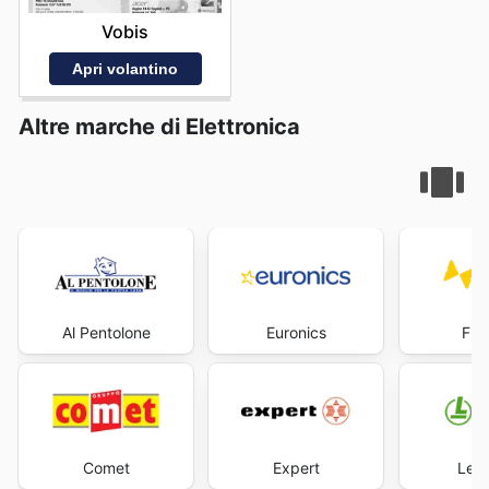
Vobis
Apri volantino
Altre marche di Elettronica
Al Pentolone
Euronics
Fre
Comet
Expert
Leon