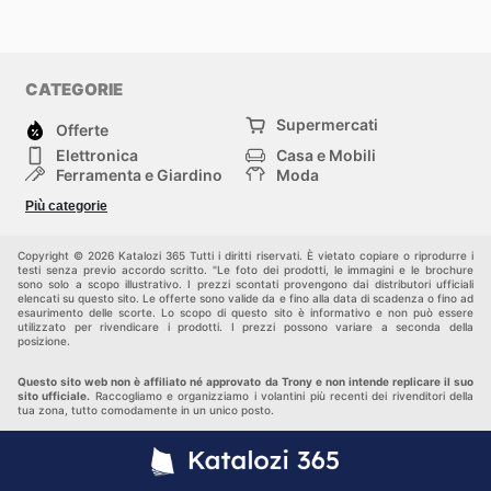
CATEGORIE
Supermercati
Offerte
Elettronica
Casa e Mobili
Ferramenta e Giardino
Moda
Salute e Bellezza
Sport e tempo libero
Più categorie
Bambini e Neonati
Animali Domestici
Altri
Copyright © 2026 Katalozi 365 Tutti i diritti riservati. È vietato copiare o riprodurre i
testi senza previo accordo scritto. "Le foto dei prodotti, le immagini e le brochure
sono solo a scopo illustrativo. I prezzi scontati provengono dai distributori ufficiali
elencati su questo sito. Le offerte sono valide da e fino alla data di scadenza o fino ad
esaurimento delle scorte. Lo scopo di questo sito è informativo e non può essere
utilizzato per rivendicare i prodotti. I prezzi possono variare a seconda della
posizione.
Questo sito web non è affiliato né approvato da Trony e non intende replicare il suo
sito ufficiale.
Raccogliamo e organizziamo i volantini più recenti dei rivenditori della
tua zona, tutto comodamente in un unico posto.