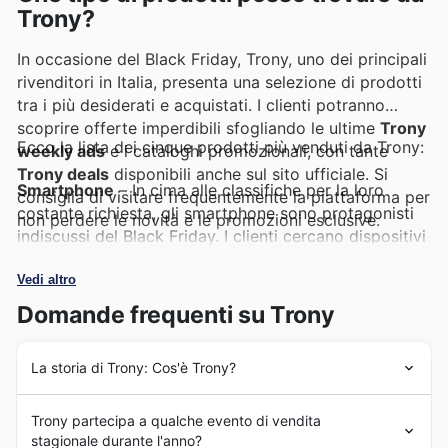
Trony?
In occasione del Black Friday, Trony, uno dei principali
rivenditori in Italia, presenta una selezione di prodotti
tra i più desiderati e acquistati. I clienti potranno
scoprire offerte imperdibili sfogliando le ultime
Trony
Ecco la lista dei cinque prodotti più venduti da Trony:
weekly ads
e i cataloghi promozionali, con tante
Trony deals
disponibili anche sul sito ufficiale. Si
Smartphone
– In cima alle classifiche per la loro
consiglia di visitare frequentemente la piattaforma per
costante richiesta, gli smartphone sono protagonisti
non perdere le novità e le promozioni esclusive.
indiscussi del Black Friday. I clienti cercano dispositivi
all'avanguardia a prezzi vantaggiosi, e Trony risponde
con offerte eccezionali che si trovano nelle
Trony
Vedi altro
Black Friday sales
. Queste promozioni rendono
Domande frequenti su Trony
l'aggiornamento tecnologico più accessibile che mai.
La storia di Trony: Cos'è Trony?
Televisori
– L'intrattenimento domestico raggiunge
nuove vette con i televisori, una categoria che registra
Fin dal suo esordio, Trony ha intrapreso un percorso di
sempre un'elevata domanda durante i periodi
Trony partecipa a qualche evento di vendita
crescita costante nel panorama italiano, affermandosi
promozionali. Le
Trony offers
includono modelli di
stagionale durante l'anno?
come un punto di riferimento per gli amanti