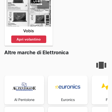
Vobis
Apri volantino
Altre marche di Elettronica
Al Pentolone
Euronics
Fre