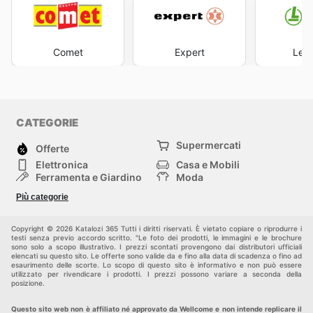
Comet
Expert
Leon
CATEGORIE
Supermercati
Offerte
Elettronica
Casa e Mobili
Ferramenta e Giardino
Moda
Salute e Bellezza
Sport e tempo libero
Più categorie
Bambini e Neonati
Animali Domestici
Altri
Copyright © 2026 Katalozi 365 Tutti i diritti riservati. È vietato copiare o riprodurre i
testi senza previo accordo scritto. "Le foto dei prodotti, le immagini e le brochure
sono solo a scopo illustrativo. I prezzi scontati provengono dai distributori ufficiali
elencati su questo sito. Le offerte sono valide da e fino alla data di scadenza o fino ad
esaurimento delle scorte. Lo scopo di questo sito è informativo e non può essere
utilizzato per rivendicare i prodotti. I prezzi possono variare a seconda della
posizione.
Questo sito web non è affiliato né approvato da Wellcome e non intende replicare il