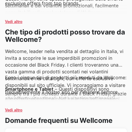
exclusive offers from top brands.
settimanali e dei volantini promozionali, facilmente
consultabili online nel catalogo di Wellcome.
Vedi altro
Che tipo di prodotti posso trovare da
Wellcome?
Wellcome, leader nella vendita al dettaglio in Italia, vi
invita a scoprire le sue imperdibili promozioni in
occasione del Black Friday. I clienti troveranno una
vasta gamma di prodotti scontati nei volantini
Ecco i cinque tipi di prodotti più venduti da Wellcome:
settimanali e nei cataloghi, con offerte esclusive
disponibili sul sito ufficiale. Vi incoraggiamo a visitare
Smartphone e Tablet
– Questi dispositivi sono
frequentemente il nostro sito per rimanere sempre
sempre tra i più richiesti durante il Black Friday, grazie
alle offerte eccezionali. Nel volantino settimanale
aggiornati sulle ultime novità e le migliori occasioni.
Wellcome e nelle promozioni speciali, troverete
modelli all'avanguardia a prezzi imbattibili, perfetti
Vedi altro
per chi cerca l'ultima tecnologia.
Televisori e Smart TV
– Per un'esperienza di
Domande frequenti su Wellcome
intrattenimento domestico senza precedenti, i
televisori sono un must-have del Black Friday. Le
offerte Wellcome sui grandi schermi e le smart TV di