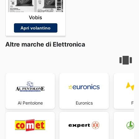
Vobis
Apri volantino
Altre marche di Elettronica
Al Pentolone
Euronics
Fre