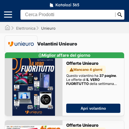
Elettronica
Unieuro
Volantini Unieuro
Miglior affare del giorno
Offerte Unieuro
Mancano 4 giorni
Questo volantino ha
37 pagine
.
Le offerte di
IL VERO
FUORITUTTO
della settimana
sono qui!
Apri volantino
Offerte Unieuro