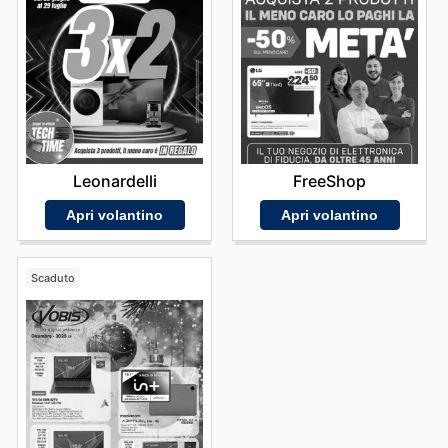
pianificare i vostri acquisti in modo strategico,
approfittando dei momenti più propizi per ottenere il
massimo valore dal vostro denaro. Mantenere alta
l'attenzione sulle
Unieuro sales
significa fare scelte
consapevoli e ottenere sempre il massimo in termini di
qualità e convenienza. "Visit Unieuro's website today to
explore the best deals and start saving now."
Leonardelli
FreeShop
Apri volantino
Apri volantino
Scaduto