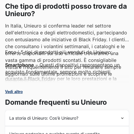
Che tipo di prodotti posso trovare da
Unieuro?
In Italia, Unieuro si conferma leader nel settore
dell'elettronica e degli elettrodomestici, partecipando
con entusiasmo alle iniziative di Black Friday. I clienti
che consultano i volantini settimanali, i cataloghi e le
Ecco i 5 tipi di prodotti più venduti da Unieuro:
offerte disponibili sul sito ufficiale troveranno una
vasta gamma di prodotti scontati. È consigliabile
Smartphone
– Questi dispositivi rappresentano un
visitare frequentemente il sito per rimanere sempre
acquisto fondamentale, sempre molto richiesti
aggiornati sulle ultime promozioni e scoprire le
durante il Black Friday per le loro prestazioni e la
imperdibili occasioni.
connettività. Le
Unieuro deals
per gli smartphone
offrono un'opportunità unica per aggiornare il proprio
Vedi altro
dispositivo, come dimostrano i recenti volantini
Domande frequenti su Unieuro
Unieuro weekly ads
.
La storia di Unieuro: Cos'è Unieuro?
Televisori
– La voglia di una migliore esperienza
visiva spinge molti a cercare le ultime tecnologie TV,
Fin dalla sua nascita nel 1997, Unieuro ha intrapreso un
rendendole protagoniste delle
Unieuro Black Friday
Unieuro partecipa a qualche evento di vendita