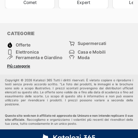
Comet
Expert
Leon
CATEGORIE
Supermercati
Offerte
Elettronica
Casa e Mobili
Ferramenta e Giardino
Moda
Salute e Bellezza
Sport e tempo libero
Più categorie
Bambini e Neonati
Animali Domestici
Altri
Copyright © 2026 Katalozi 365 Tutti i diritti riservati. È vietato copiare o riprodurre i
testi senza previo accordo scritto. "Le foto dei prodotti, le immagini e le brochure
sono solo a scopo illustrativo. I prezzi scontati provengono dai distributori ufficiali
elencati su questo sito. Le offerte sono valide da e fino alla data di scadenza o fino ad
esaurimento delle scorte. Lo scopo di questo sito è informativo e non può essere
utilizzato per rivendicare i prodotti. I prezzi possono variare a seconda della
posizione.
Questo sito web non è affiliato né approvato da Unieuro e non intende replicare il suo
sito ufficiale.
Raccogliamo e organizziamo i volantini più recenti dei rivenditori della
tua zona, tutto comodamente in un unico posto.