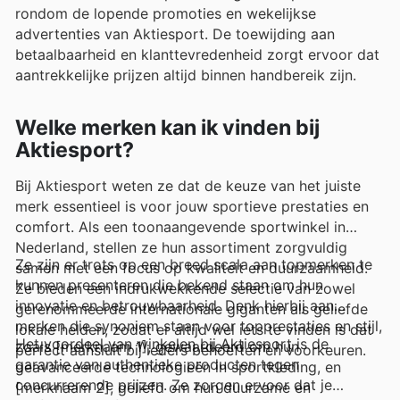
rondom de lopende promoties en wekelijkse
advertenties van Aktiesport. De toewijding aan
betaalbaarheid en klanttevredenheid zorgt ervoor dat
aantrekkelijke prijzen altijd binnen handbereik zijn.
Welke merken kan ik vinden bij
Aktiesport?
Bij Aktiesport weten ze dat de keuze van het juiste
merk essentieel is voor jouw sportieve prestaties en
comfort. Als een toonaangevende sportwinkel in
Nederland, stellen ze hun assortiment zorgvuldig
Ze zijn er trots op een breed scala aan topmerken te
samen met een focus op kwaliteit en duurzaamheid.
kunnen presenteren die bekend staan om hun
Ze bieden een indrukwekkende selectie van zowel
innovatie en betrouwbaarheid. Denk hierbij aan
gerenommeerde internationale giganten als geliefde
merken die synoniem staan voor topprestaties en stijl,
lokale helden, zodat er altijd wel iets te vinden is dat
Het voordeel van winkelen bij Aktiesport is de
zoals [merknaam 1], gewaardeerd om hun
perfect aansluit bij ieders behoeften en voorkeuren.
garantie van authentieke producten tegen
geavanceerde technologieën in sportkleding, en
concurrerende prijzen. Ze zorgen ervoor dat je
[merknaam 2], geliefd om hun duurzame en