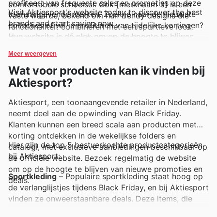
profiteert van frequente sales en promoties op deze
comfortabele schoeisel. Ook [merknaam 3] is een
Visit Aktiesport's website today to discover the best
toonaangevende merken. Zoek je naar de nieuwste
vaste waarde, bekend om hun trendy designs die
brands and start saving now.
collecties of wil je profiteren van tijdelijke kortingen?
functionaliteit combineren met een sportieve look.
Hun website is dé plek om op de hoogte te blijven
Klanten kunnen deze favoriete merken eenvoudig
van alle ontwikkelingen en om je sportuitrusting
ontdekken via de wekelijkse advertenties, flyers en de
Meer weergeven
compleet te maken.
online catalogi, waar ze regelmatig exclusieve deals
Wat voor producten kan ik vinden bij
en scherpe aanbiedingen terugvinden.
Aktiesport?
Aktiesport, een toonaangevende retailer in Nederland,
neemt deel aan de opwinding van Black Friday.
Klanten kunnen een breed scala aan producten met
korting ontdekken in de wekelijkse folders en
Hier zijn de top 5 bestverkochte productcategorieën
catalogi, met exclusieve aanbiedingen beschikbaar op
bij Aktiesport:
de officiële website. Bezoek regelmatig de website
om op de hoogte te blijven van nieuwe promoties en
Sportkleding
– Populaire sportkleding staat hoog op
deals.
de verlanglijstjes tijdens Black Friday, en bij Aktiesport
vinden ze onweerstaanbare deals. Deze items, die
vaak terug te vinden zijn in de Aktiesport wekelijkse