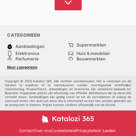
De aanschaf van een elektronisch apparaat of gadget,
zoals een smartphone, tablet of laptop,
vertegenwoordigt een investering voor de toekomst.
Het is cruciaal om te kiezen voor hoogwaardige
producten die betrouwbaar functioneren en een lange
CATEGORIEEN
levensduur garanderen.
Supermarkten
Aanbiedingen
Dit vereist een zorgvuldige afweging bij de selectie en
Elektronica
Huis & meubilair
aankoop van elk product.
Parfumerie
Bouwmarkten
Mode
Sport
Meer categorieën
Kinderen
Huisdieren
Hoewel topkwaliteit vaak gepaard gaat met een
Andere
hogere prijs, zijn alle mogelijkheden om kosten te
Copyright © 2026 Katalozi 365. Alle rechten voorbehouden. Het is verboden om de
besparen welkom. Wij presenteren een uitgebreid
teksten te kopiëren of te reproduceren zonder voorafgaande schriftelijke
toestemming. Productfoto's, afbeeldingen en brochures zijn uitsluitend bedoeld ter
assortiment aan aanbiedingen en productgidsen, die u
illustratie. Afgeprijsde prijzen zijn afkomstig van officiële distributeurs die op deze site
vermeld staan. Aanbiedingen zijn geldig vanaf en tot de vervaldatum of zolang de
helpen de voordeligste opties voor de aankoop van
voorraad strekt. Het doel van deze site is informatief en kan niet worden gebruikt om
elektronica en apparaten in Nederland te vinden.
de producten te claimen. Prijzen kunnen variëren afhankelijk van de locatie.
Maak gebruik van lopende promoties,
loyaliteitsprogramma's en andere voordelen om uw
Contact
Over ons
Cookiebeleid
Privacybeleid
Landen
aankopen te optimaliseren en gewenste producten