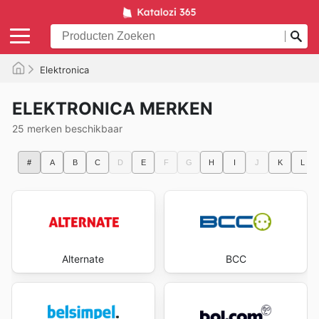
Elektronica
ELEKTRONICA MERKEN
25 merken beschikbaar
#
A
B
C
D
E
F
G
H
I
J
K
L
Alternate
BCC