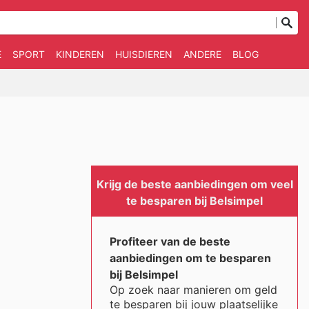
E
SPORT
KINDEREN
HUISDIEREN
ANDERE
BLOG
Krijg de beste aanbiedingen om veel
te besparen bij Belsimpel
Profiteer van de beste
aanbiedingen om te besparen
bij Belsimpel
Op zoek naar manieren om geld
te besparen bij jouw plaatselijke