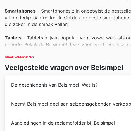
Smartphones
– Smartphones zijn onbetwist de bestseller
uitzonderlijk aantrekkelijk. Ontdek de beste smartphone 
die zeker in de smaak vallen.
Tablets
– Tablets blijven populair voor zowel werk als on
periode. Bekijk de Belsimpel deals voor een breed scala 
upgrade.
Meer weergeven
Laptops
– Voor studenten, professionals en thuisgebruik
Veelgestelde vragen over Belsimpel
tijdens Black Friday. Deze aanbiedingen in de Belsimpe
laptop te bemachtigen.
De geschiedenis van Belsimpel: Wat is?
Smartwatches
– Smartwatches combineren stijl met funct
Belsimpel Black Friday sales. Hun populariteit wordt wee
Belsimpel begon in 2001 als een ambitieus initiatief
Neemt Belsimpel deel aan seizoensgebonden verkoop
Belsimpel deals van dit jaar.
en
smartphones
te transformeren. Met een duidelijke 
toonaangevende speler in Nederland. Hun expertise 
Ontdek de beste seizoensgebonden evenementen bij Be
Accessoires
– Van oortjes tot hoesjes en powerbanks, a
elektronica
heeft hen geholpen een sterke reputatie
Aanbiedingen in de reclamefolder bij Belsimpel
onmisbaar tijdens Black Friday. Met de diverse Belsimpel
fantastische aanbiedingen. Deze speciale periodes zij
continu te innoveren, hebben ze hun aanbod uitgebre