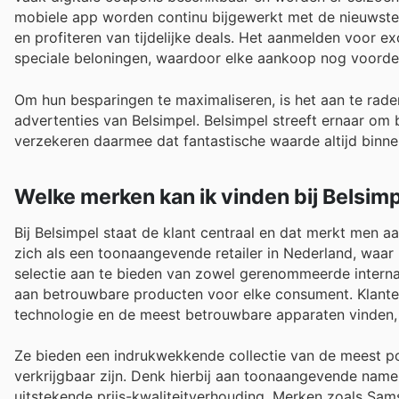
mobiele app worden continu bijgewerkt met de nieuwste
en profiteren van tijdelijke deals. Het aanmelden voor 
speciale beloningen, waardoor elke aankoop nog voordel
Om hun besparingen te maximaliseren, is het aan te rad
advertenties van Belsimpel. Belsimpel streeft ernaar om
verzekeren daarmee dat fantastische waarde altijd binnen
Welke merken kan ik vinden bij Belsim
Bij Belsimpel staat de klant centraal en dat merkt men a
zich als een toonaangevende retailer in Nederland, waar
selectie aan te bieden van zowel gerenommeerde interna
aan betrouwbare producten voor elke consument. Klanten
technologie en de meest betrouwbare apparaten vinden, 
Ze bieden een indrukwekkende collectie van de meest p
verkrijgbaar zijn. Denk hierbij aan toonaangevende nam
uitstekende prijs-kwaliteitverhouding. Merken zoals Sams