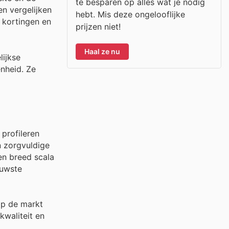
te besparen op alles wat je nodig
n vergelijken
hebt. Mis deze ongelooflijke
 kortingen en
prijzen niet!
Haal ze nu
lijkse
nheid. Ze
 profileren
n zorgvuldige
en breed scala
euwste
op de markt
kwaliteit en