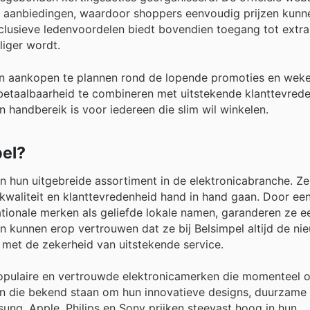
 aanbiedingen, waardoor shoppers eenvoudig prijzen kunne
exclusieve ledenvoordelen biedt bovendien toegang tot extra
iger wordt.
en aankopen te plannen rond de lopende promoties en weke
 betaalbaarheid te combineren met uitstekende klanttevrede
 handbereik is voor iedereen die slim wil winkelen.
pel?
an hun uitgebreide assortiment in de elektronicabranche. Ze
 kwaliteit en klanttevredenheid hand in hand gaan. Door ee
tionale merken als geliefde lokale namen, garanderen ze e
 kunnen erop vertrouwen dat ze bij Belsimpel altijd de ni
met de zekerheid van uitstekende service.
opulaire en vertrouwde elektronicamerken die momenteel 
en die bekend staan om hun innovatieve designs, duurzame 
ung, Apple, Philips en Sony prijken steevast hoog in hun