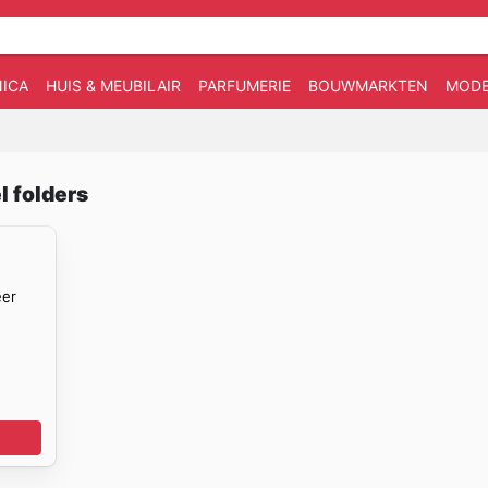
ICA
HUIS & MEUBILAIR
PARFUMERIE
BOUWMARKTEN
MOD
l folders
eer