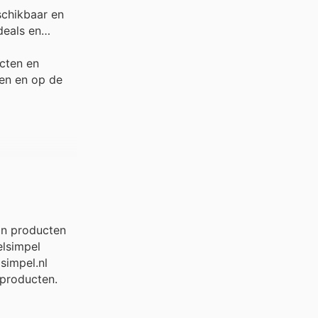
schikbaar en
deals en
ucten en
ken en op de
an producten
elsimpel
simpel.nl
 producten.