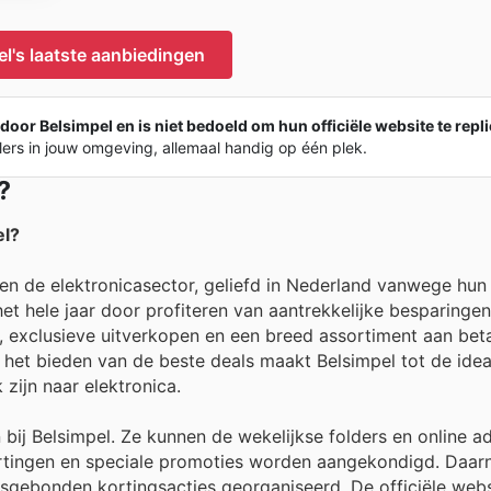
l's laatste aanbiedingen
door Belsimpel en is niet bedoeld om hun officiële website te repl
lers in jouw omgeving, allemaal handig op één plek.
?
el?
nen de elektronicasector, geliefd in Nederland vanwege hun
et hele jaar door profiteren van aantrekkelijke besparingen
, exclusieve uitverkopen en een breed assortiment aan beta
het bieden van de beste deals maakt Belsimpel tot de idea
ijn naar elektronica.
bij Belsimpel. Ze kunnen de wekelijkse folders en online a
rtingen en speciale promoties worden aangekondigd. Daarna
sgebonden kortingsacties georganiseerd. De officiële webs