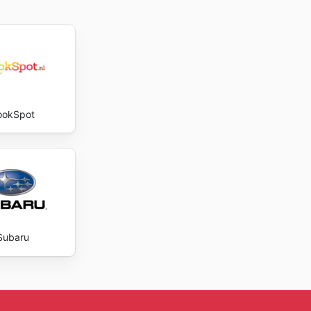
ite
 ontstaan
sen sales
jn in hun
len en
tellen om
kkelijke
ookSpot
edingen
aag nog
Subaru