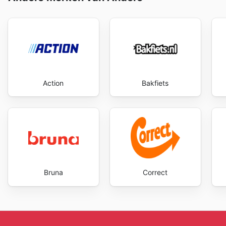
Dahon Vouwfietsen deals niet misloopt, wat resulteer
waard om de Dahon Vouwfietsen ad deze week in de 
om te investeren in een hoogwaardige vouwfiets tege
zorgt ervoor dat u altijd op de hoogte bent van de me
zoektocht naar Dahon Vouwfietsen sales this week, z
verbeterde toegankelijkheid tot populaire modellen. U
direct op de hoogte te worden gebracht van nieuwe D
Action
Bakfiets
aanbieding hoeft te missen. De flexibiliteit en het
kunt vinden, maken het proces van het aanschaffen v
de website van Dahon Vouwfietsen om de beste deals 
Bruna
Correct