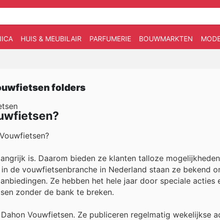
ICA
HUIS & MEUBILAIR
PARFUMERIE
BOUWMARKTEN
MOD
ouwfietsen folders
etsen
uwfietsen?
 Vouwfietsen?
langrijk is. Daarom bieden ze klanten talloze mogelijkhede
r in de vouwfietsenbranche in Nederland staan ze bekend 
anbiedingen. Ze hebben het hele jaar door speciale acties 
sen zonder de bank te breken.
ij Dahon Vouwfietsen. Ze publiceren regelmatig wekelijkse a