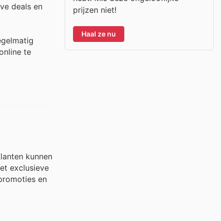
eve deals en
prijzen niet!
Haal ze nu
egelmatig
nline te
Klanten kunnen
met exclusieve
 promoties en