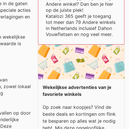
e in de gaten
Andere winkel? Dan ben je hier
op de juiste plek!
peciale acties
Katalozi 365 geeft je toegang
verlagingen en
tot meer dan 79 Andere winkels
in Netherlands inclusief Dahon
Vouwfietsen en nog veel meer.
 wekelijkse
 waarde is
 van
, zowel lokaal
Wekelijkse advertenties van je
ig
favoriete winkels
Op zoek naar koopjes? Vind de
vallen op door
beste deals en kortingen om flink
nderlijke
te besparen op alles wat je nodig
. Deze
hebt. Mis deze ongelooflijke