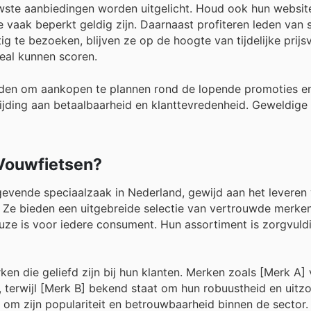
euwste aanbiedingen worden uitgelicht. Houd ook hun websit
 vaak beperkt geldig zijn. Daarnaast profiteren leden van s
g te bezoeken, blijven ze op de hoogte van tijdelijke prijs
deal kunnen scoren.
den om aankopen te plannen rond de lopende promoties en
ijding aan betaalbaarheid en klanttevredenheid. Geweldige
 Vouwfietsen?
evende speciaalzaak in Nederland, gewijd aan het leveren
Ze bieden een uitgebreide selectie van vertrouwde merken
euze is voor iedere consument. Hun assortiment is zorgvuld
n die geliefd zijn bij hun klanten. Merken zoals [Merk A] 
terwijl [Merk B] bekend staat om hun robuustheid en uitzo
 om zijn populariteit en betrouwbaarheid binnen de sector