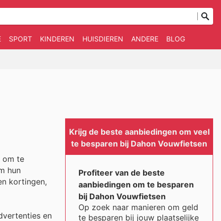
E
SPORT
KINDEREN
HUISDIEREN
ANDERE
BLOG
Krijg de beste aanbiedingen om veel
te besparen bij Dahon Vouwfietsen
n om te
om hun
Profiteer van de beste
en kortingen,
aanbiedingen om te besparen
bij Dahon Vouwfietsen
Op zoek naar manieren om geld
dvertenties en
te besparen bij jouw plaatselijke