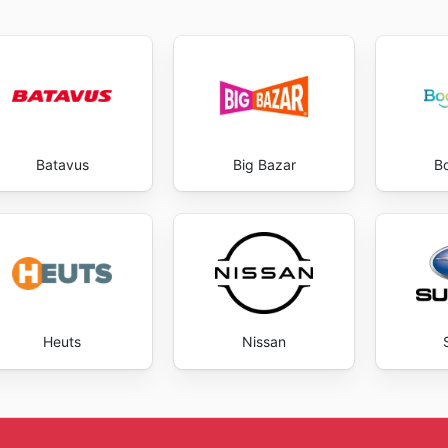
t in aanzienlijke besparingen op uw aankoop. Het is de moe
gaten te houden, aangezien er voortdurend nieuwe kansen
n een gunstige prijs. Het bijhouden van de Dahon Vouwfiet
est voordelige opties op de markt. Klanten die proactief zi
ullen merken dat ze kunnen genieten van exclusieve voorde
 kunt zich inschrijven voor nieuwsbrieven of meldingen ins
ahon Vouwfietsen deals, waardoor u nooit meer een aantre
Batavus
Big Bazar
B
 gemak waarmee u de nieuwste Dahon Vouwfietsen weekaanbi
an een vouwfiets zowel efficiënt als lonend. "Bezoek vand
te ontdekken en direct te beginnen met besparen."
Heuts
Nissan