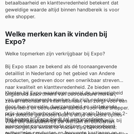
betaalbaarheid en klanttevredenheid betekent dat
geweldige waarde altijd binnen handbereik is voor
elke shopper.
Welke merken kan ik vinden bij
Expo?
Welke topmerken zijn verkrijgbaar bij Expo?
Bij Expo staan ze bekend als dé toonaangevende
detaillist in Nederland op het gebied van Andere
producten, gedreven door een onwrikbaar streven
naar kwaliteit en klanttevredenheid. Ze bieden een
Klanten bij Expo waarderen vooral de aanwezigheid
uitgebreid assortiment van betrouwbare merken,
van gerenommeerde merken die zich onderscheiden
zowel nationaal als internationaal, wat zorgt voor een
door hun innovatie, duurzaamheid en uitstekende
gevarieerd en betrouwbaar aanbod voor elke shopper.
prijs-kwaliteitverhouding. Merken zoals [Noem hier 2-
Hun selectie garandeert dat u altijd de beste opties
Het kopen bij Expo biedt tal van voordelen,
3 specifieke, populaire merken die waarschijnlijk bij
vindt die aansluiten bij uw wensen en behoeften.
waaronder concurrerende prijzen, gegarandeerd
een dergelijke winkel te vinden zijn, bijvoorbeeld:
authentieke producten en frequente kortingen op uw
Philips, Tefal, Brabantia - afhankelijk van de werkelijke