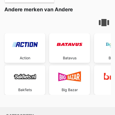
Andere merken van Andere
Action
Batavus
Boo
Bakfiets
Big Bazar
B