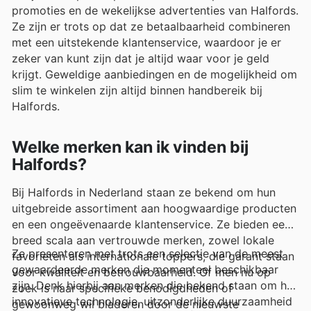
promoties en de wekelijkse advertenties van Halfords.
Ze zijn er trots op dat ze betaalbaarheid combineren
met een uitstekende klantenservice, waardoor je er
zeker van kunt zijn dat je altijd waar voor je geld
krijgt. Geweldige aanbiedingen en de mogelijkheid om
slim te winkelen zijn altijd binnen handbereik bij
Halfords.
Welke merken kan ik vinden bij
Halfords?
Bij Halfords in Nederland staan ze bekend om hun
uitgebreide assortiment aan hoogwaardige producten
en een ongeëvenaarde klantenservice. Ze bieden een
breed scala aan vertrouwde merken, zowel lokale
Ze presenteren met trots een selectie van de meest
favorieten als internationale toppers, die garant staan
gewaardeerde merken die momenteel beschikbaar
voor kwaliteit en betrouwbaarheid. Of men nu op
zijn. Denk hierbij aan merken die bekend staan om hun
zoek is naar specifieke benodigdheden of
innovatieve technologie, uitzonderlijke duurzaamheid
gewoonweg wil bladeren door de nieuwste