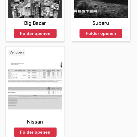
gemak van het vinden van alle benodigde producten op
bezoek brengen. Dit zorgt ervoor dat u niet voor een
één plek. Klanten die regelmatig de promoties en
gesloten deur komt te staan en uw winkelbezoek soepel
aanbiedingen bekijken, zullen merken dat ze meer waar
verloopt.
voor hun geld krijgen en hun mobiliteitsbehoeften
Big Bazar
Subaru
efficiënt kunnen vervullen. "Stay up to date with
Halfords's weekly ads and enjoy exclusive savings
Folder openen
Folder openen
every day."
Verlopen
Nissan
Folder openen