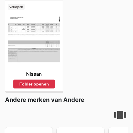
Henri Bloem's website today to explore the best deals
Verlopen
and start saving now.
Nissan
Folder openen
Andere merken van Andere