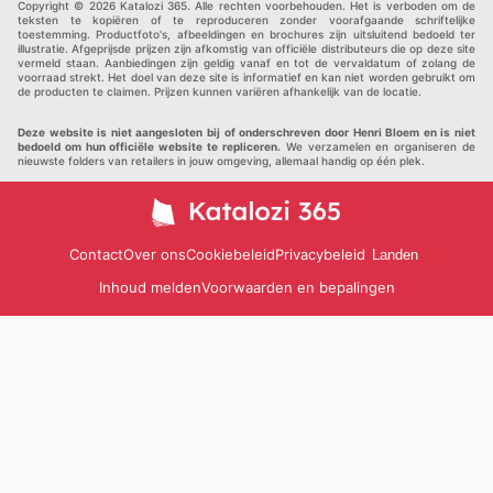
Copyright © 2026 Katalozi 365. Alle rechten voorbehouden. Het is verboden om de
teksten te kopiëren of te reproduceren zonder voorafgaande schriftelijke
toestemming. Productfoto's, afbeeldingen en brochures zijn uitsluitend bedoeld ter
illustratie. Afgeprijsde prijzen zijn afkomstig van officiële distributeurs die op deze site
vermeld staan. Aanbiedingen zijn geldig vanaf en tot de vervaldatum of zolang de
voorraad strekt. Het doel van deze site is informatief en kan niet worden gebruikt om
de producten te claimen. Prijzen kunnen variëren afhankelijk van de locatie.
Deze website is niet aangesloten bij of onderschreven door Henri Bloem en is niet
bedoeld om hun officiële website te repliceren.
We verzamelen en organiseren de
nieuwste folders van retailers in jouw omgeving, allemaal handig op één plek.
Contact
Over ons
Cookiebeleid
Privacybeleid
Landen
Inhoud melden
Voorwaarden en bepalingen