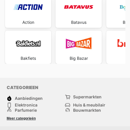
Action
Batavus
Boo
Bakfiets
Big Bazar
B
CATEGORIEEN
Supermarkten
Aanbiedingen
Elektronica
Huis & meubilair
Parfumerie
Bouwmarkten
Mode
Sport
Meer categorieën
Kinderen
Huisdieren
Andere