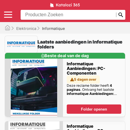
Elektronica
Informatique
Laatste aanbiedingen in Informatique
folders
Beste deal van de dag
Informatique
Aanbiedingen: PC-
Componenten
5 dagen over
Deze reclame folder heeft
4
paginas
. Ontvang het laatste
Informatique Aanbiedingen:
PC-Componenten
aanbiedingen
hier!
Folder openen
Informatique