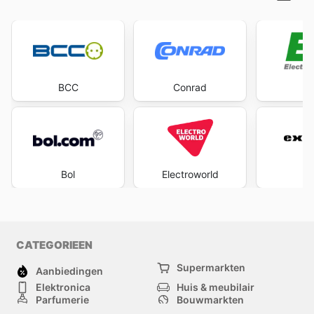
BCC
Conrad
Bol
Electroworld
Ex
CATEGORIEEN
Supermarkten
Aanbiedingen
Elektronica
Huis & meubilair
Parfumerie
Bouwmarkten
Mode
Sport