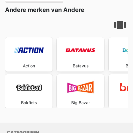
Andere merken van Andere
Action
Batavus
Boo
Bakfiets
Big Bazar
B
CATEGORIEEN