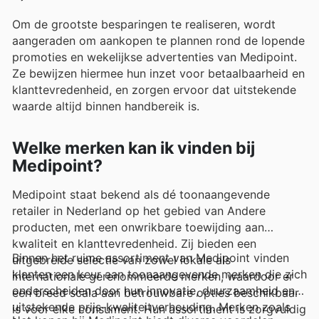
Om de grootste besparingen te realiseren, wordt
aangeraden om aankopen te plannen rond de lopende
promoties en wekelijkse advertenties van Medipoint.
Ze bewijzen hiermee hun inzet voor betaalbaarheid en
klanttevredenheid, en zorgen ervoor dat uitstekende
waarde altijd binnen handbereik is.
Welke merken kan ik vinden bij
Medipoint?
Medipoint staat bekend als dé toonaangevende
retailer in Nederland op het gebied van Andere
producten, met een onwrikbare toewijding aan
kwaliteit en klanttevredenheid. Zij bieden een
Binnen het ruime assortiment van Medipoint vinden
uitgebreide selectie van zowel lokale als
klanten een keur aan toonaangevende merken die zich
internationale gerenommeerde merken, waardoor er
onderscheiden door hun innovatie, duurzaamheid en
een breed scala aan betrouwbare opties beschikbaar
uitstekende prijs-kwaliteitverhouding. Merken zoals
is voor elke consument. Hun assortiment is zorgvuldig