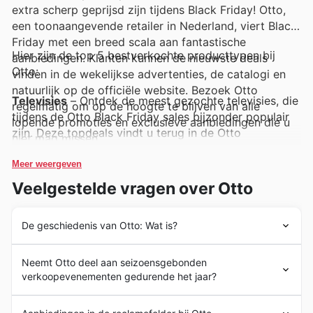
extra scherp geprijsd zijn tijdens Black Friday! Otto,
een toonaangevende retailer in Nederland, viert Black
Friday met een breed scala aan fantastische
Hier zijn de top 5 bestverkochte producttypen bij
aanbiedingen. Klanten kunnen de nieuwste deals
Otto:
vinden in de wekelijkse advertenties, de catalogi en
natuurlijk op de officiële website. Bezoek Otto
Televisies
– Ontdek de meest gezochte televisies, die
regelmatig om op de hoogte te blijven van alle
tijdens de Otto Black Friday sales bijzonder populair
lopende promoties en exclusieve aanbiedingen die u
zijn. Deze topdeals vindt u terug in de Otto
niet mag missen.
aanbiedingen en wekelijkse advertenties, perfect voor
een thuisbioscoopupgrade.
Meer weergeven
Veelgestelde vragen over Otto
Smartphones
– Mis de kans niet op een nieuwe
smartphone tegen scherpe prijzen, een ware
De geschiedenis van Otto: Wat is?
publieksfavoriet tijdens Otto Black Friday. Deze
populaire apparaten met geweldigeOtto deals zijn
Sinds de oprichting in 1965 heeft Otto een
prominent aanwezig in de nieuwste catalogi.
Neemt Otto deel aan seizoensgebonden
indrukwekkende reis afgelegd in Nederland, waarbij ze
verkoopevenementen gedurende het jaar?
zich ontwikkelden van een postorderbedrijf tot een
Wasmachines
– Praktische en energiezuinige
toonaangevende speler op de markt voor
elektronica
wasmachines staan hoog op de verlanglijstjes en zijn
Ontdek de Top Seizoensgebonden Evenementen bij
en woninginrichting. Gedurende hun jarenlange bestaan