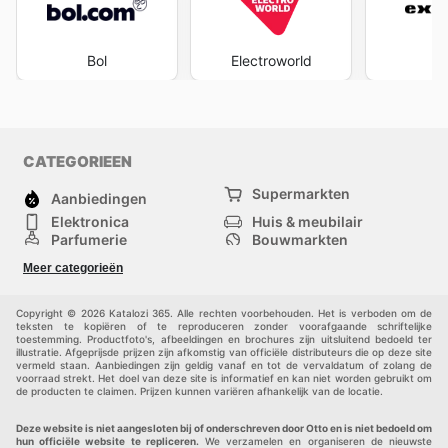
Bol
Electroworld
Ex
CATEGORIEEN
Supermarkten
Aanbiedingen
Elektronica
Huis & meubilair
Parfumerie
Bouwmarkten
Mode
Sport
Meer categorieën
Kinderen
Huisdieren
Andere
Copyright © 2026 Katalozi 365. Alle rechten voorbehouden. Het is verboden om de
teksten te kopiëren of te reproduceren zonder voorafgaande schriftelijke
toestemming. Productfoto's, afbeeldingen en brochures zijn uitsluitend bedoeld ter
illustratie. Afgeprijsde prijzen zijn afkomstig van officiële distributeurs die op deze site
vermeld staan. Aanbiedingen zijn geldig vanaf en tot de vervaldatum of zolang de
voorraad strekt. Het doel van deze site is informatief en kan niet worden gebruikt om
de producten te claimen. Prijzen kunnen variëren afhankelijk van de locatie.
Deze website is niet aangesloten bij of onderschreven door Otto en is niet bedoeld om
hun officiële website te repliceren.
We verzamelen en organiseren de nieuwste