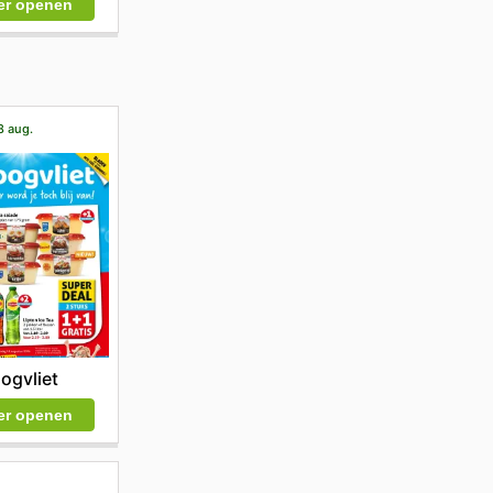
er openen
8 aug.
ogvliet
er openen