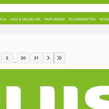
ICA
HUIS & MEUBILAIR
PARFUMERIE
BOUWMARKTEN
MOD
2
20
21
...