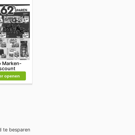
o Marken-
scount
er openen
d te besparen