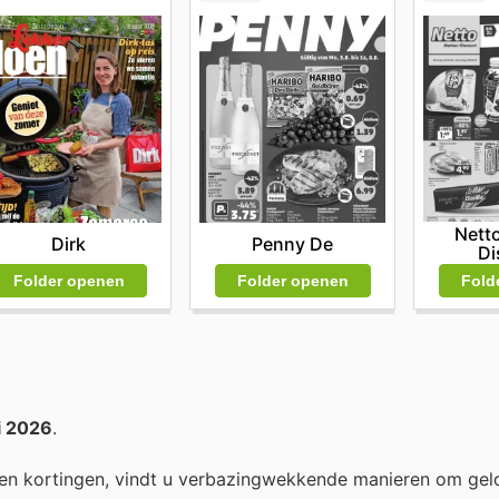
Nett
Dirk
Penny De
Di
Folder openen
Folder openen
Fold
li 2026
.
en kortingen, vindt u verbazingwekkende manieren om gel