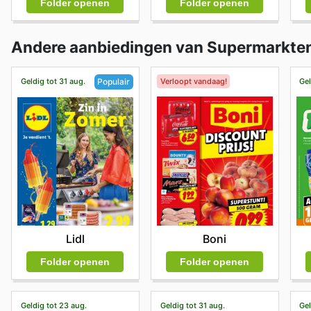
Folder openen
Folder openen
Andere aanbiedingen van Supermarkte
Geldig tot 31 aug.
Verloopt vandaag!
Gel
Populair
Boni
Lidl
Folder openen
Folder openen
Geldig tot 23 aug.
Geldig tot 31 aug.
Gel