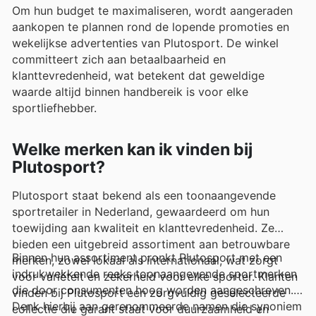
Om hun budget te maximaliseren, wordt aangeraden
aankopen te plannen rond de lopende promoties en
wekelijkse advertenties van Plutosport. De winkel
committeert zich aan betaalbaarheid en
klanttevredenheid, wat betekent dat geweldige
waarde altijd binnen handbereik is voor elke
sportliefhebber.
Welke merken kan ik vinden bij
Plutosport?
Plutosport staat bekend als een toonaangevende
sportretailer in Nederland, gewaardeerd om hun
toewijding aan kwaliteit en klanttevredenheid. Ze
bieden een uitgebreid assortiment aan betrouwbare
Binnen hun assortiment pronkt Plutosport met een
merken, zowel lokaal als internationaal, wat zorgt
indrukwekkende reeks toonaangevende sportmerken
voor variëteit en zekerheid voor elke sporter. Klanten
die door consumenten hoog worden aangeschreven.
vinden bij Plutosport een zorgvuldig geselecteerde
Denk hierbij aan gerenommeerde namen die synoniem
collectie die garant staat voor duurzaamheid en