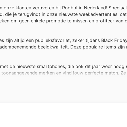
 onze klanten veroveren bij Roobol in Nederland! Speciaal
 die je terugvindt in onze nieuwste weekadvertenties, cat
zoeken om geen enkele promotie te missen en profiteer van 
 zijn altijd een publieksfavoriet, zeker tijdens Black Friday
 adembenemende beeldkwaliteit. Deze populaire items zijn
 met de nieuwste smartphones, die ook dit jaar weer hoog 
op toonaangevende merken en vind jouw perfecte match. Z
 sales.
s, een nieuwe laptop is altijd een goede investering, zeker
ies staan vol met aantrekkelijke deals op een breed assort
huis met onze bestverkochte huishoudelijke apparaten, van
Black Friday fantastische prijzen op deze essentiële items, 
teruggaat tot 1925. Sinds hun oprichting hebben ze zich on