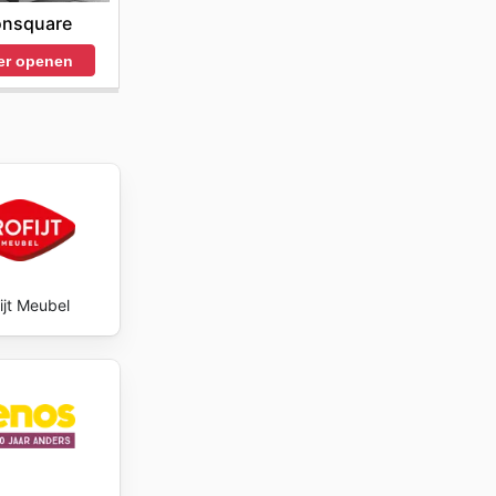
nsquare
er openen
ijt Meubel