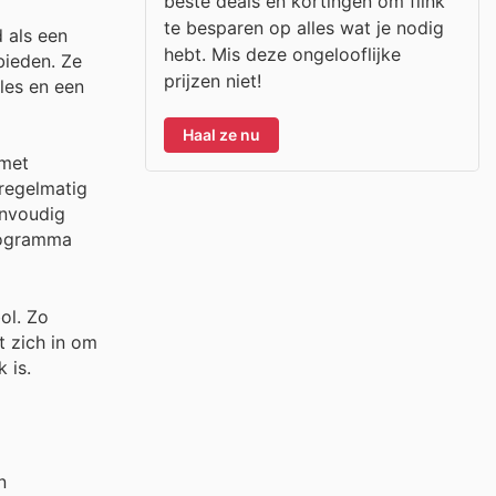
beste deals en kortingen om flink
te besparen op alles wat je nodig
 als een
hebt. Mis deze ongelooflijke
bieden. Ze
prijzen niet!
les en een
Haal ze nu
 met
 regelmatig
envoudig
programma
ol. Zo
t zich in om
 is.
n