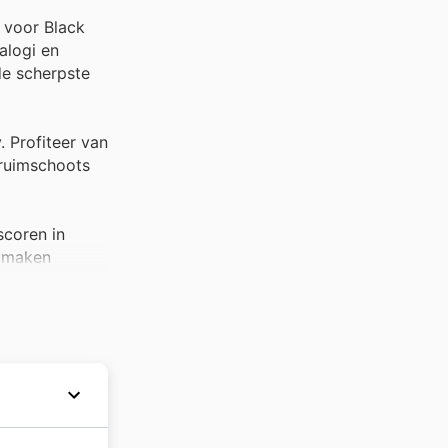
 voor Black
alogi en
de scherpste
. Profiteer van
 ruimschoots
scoren in
e maken
 met de
iment. Zorg
die ook in de
twikkeld