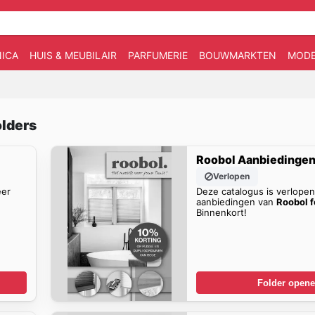
ICA
HUIS & MEUBILAIR
PARFUMERIE
BOUWMARKTEN
MOD
olders
Roobol Aanbiedinge
Verlopen
eer
Deze catalogus is verlope
aanbiedingen van
Roobol f
Binnenkort!
Folder open