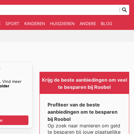
E
SPORT
KINDEREN
HUISDIEREN
ANDERE
BLOG
n
Krijg de beste aanbiedingen om veel
n. Vind meer
older
te besparen bij Roobol
Profiteer van de beste
aanbiedingen om te besparen
bij Roobol
en
Op zoek naar manieren om geld
te besparen bij jouw plaatselijke