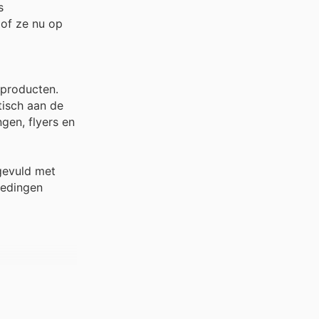
s
 of ze nu op
 producten.
tisch aan de
gen, flyers en
ngevuld met
iedingen