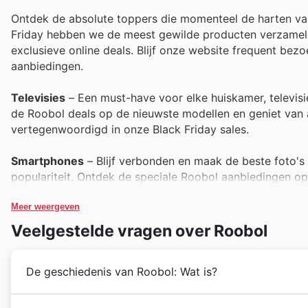
Ontdek de absolute toppers die momenteel de harten van
Friday hebben we de meest gewilde producten verzameld,
exclusieve online deals. Blijf onze website frequent be
aanbiedingen.
Televisies
– Een must-have voor elke huiskamer, televisies
de Roobol deals op de nieuwste modellen en geniet van
vertegenwoordigd in onze Black Friday sales.
Smartphones
– Blijf verbonden en maak de beste foto's
populariteit. Ontdek de speciale Roobol aanbiedingen 
gegarandeerd deel uit van onze fantastische Black Friday
Meer weergeven
Laptops
– Of het nu voor werk, studie of entertainment i
Veelgestelde vragen over Roobol
kortingen tijdens Black Friday. De Roobol weekadvertent
dat je er snel bij bent voor deze gewilde producten!
De geschiedenis van Roobol: Wat is?
Huishoudelijke Apparaten
– Bespaar tijd en energie in 
koffiezetapparaten tot stofzuigers. Roobol biedt tijdens 
Roobol heeft een rijke geschiedenis in Nederland die 