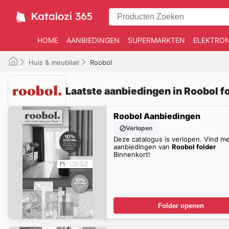
HOME
AANBIEDINGEN
SUPERMARKTEN
ELEKTRON
Huis & meubilair
Roobol
Laatste aanbiedingen in Roobol f
Roobol Aanbiedingen
Verlopen
Deze catalogus is verlopen. Vind m
aanbiedingen van
Roobol folder
Binnenkort!
Folder openen