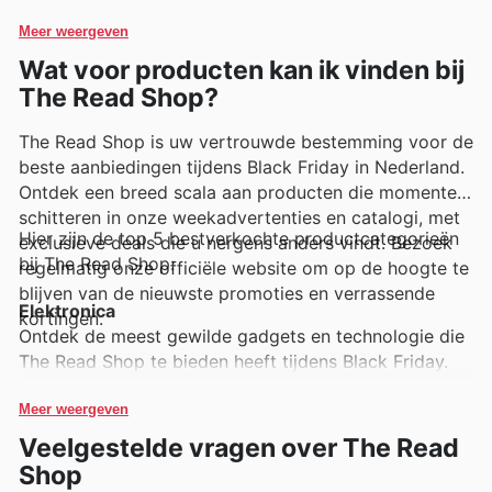
aanbiedingen en promoties ontdekken.
Meer weergeven
Wat voor producten kan ik vinden bij
The Read Shop?
The Read Shop is uw vertrouwde bestemming voor de
beste aanbiedingen tijdens Black Friday in Nederland.
Ontdek een breed scala aan producten die momenteel
schitteren in onze weekadvertenties en catalogi, met
Hier zijn de top 5 bestverkochte productcategorieën
exclusieve deals die u nergens anders vindt. Bezoek
bij The Read Shop:
regelmatig onze officiële website om op de hoogte te
blijven van de nieuwste promoties en verrassende
Elektronica
kortingen.
Ontdek de meest gewilde gadgets en technologie die
The Read Shop te bieden heeft tijdens Black Friday.
Deze populaire items zijn steevast te vinden in onze
weekadvertenties en bieden geweldige
Meer weergeven
besparingsmogelijkheden, zoals te zien is in de
Veelgestelde vragen over The Read
recente The Read Shop Black Friday sales.
Shop