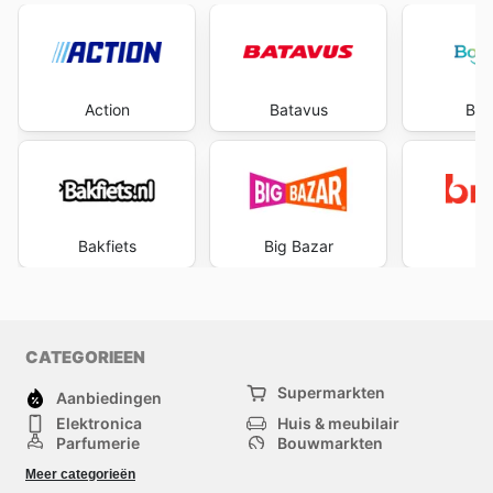
Action
Batavus
Boo
Bakfiets
Big Bazar
B
CATEGORIEEN
Supermarkten
Aanbiedingen
Elektronica
Huis & meubilair
Parfumerie
Bouwmarkten
Mode
Sport
Meer categorieën
Kinderen
Huisdieren