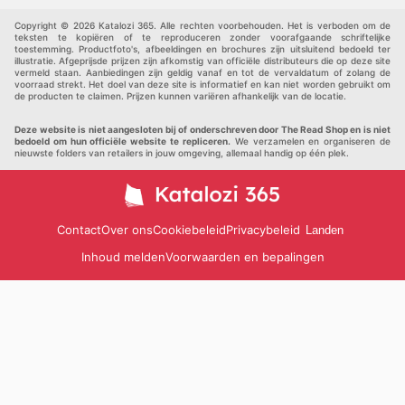
Andere
Copyright © 2026 Katalozi 365. Alle rechten voorbehouden. Het is verboden om de
teksten te kopiëren of te reproduceren zonder voorafgaande schriftelijke
toestemming. Productfoto's, afbeeldingen en brochures zijn uitsluitend bedoeld ter
illustratie. Afgeprijsde prijzen zijn afkomstig van officiële distributeurs die op deze site
vermeld staan. Aanbiedingen zijn geldig vanaf en tot de vervaldatum of zolang de
voorraad strekt. Het doel van deze site is informatief en kan niet worden gebruikt om
de producten te claimen. Prijzen kunnen variëren afhankelijk van de locatie.
Deze website is niet aangesloten bij of onderschreven door The Read Shop en is niet
bedoeld om hun officiële website te repliceren.
We verzamelen en organiseren de
nieuwste folders van retailers in jouw omgeving, allemaal handig op één plek.
Contact
Over ons
Cookiebeleid
Privacybeleid
Landen
Inhoud melden
Voorwaarden en bepalingen