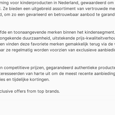
ing voor kinderproducten in Nederland, gewaardeerd om
id. Ze bieden een uitgebreid assortiment van vertrouwde m
d, om zo een gevarieerd en betrouwbaar aanbod te garand
iefde en toonaangevende merken binnen het kindensegment.
 ongekende duurzaamheid, uitstekende prijs-kwaliteitverho
ten vinden deze favoriete merken gemakkelijk terug via de 
waar ze regelmatig worden voorzien van exclusieve aanbied
n competitieve prijzen, gegarandeerd authentieke product
teresseerden van harte uit om de meest recente aanbieding
s en tijdelijke kortingen.
lusive offers from top brands.