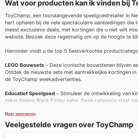
Wat voor producten kan ik vinden bij
ToyChamp, een toonaangevende speelgoedretailer in Neder
hart ophalen bij de vele spectaculaire aanbiedingen die 
meest exclusieve deals, met kortingen die u niet wilt 
website. Bezoek deze regelmatig om op de hoogte te bli
Hieronder vindt u de top 5 bestverkochte productcatego
LEGO Bouwsets
– Deze iconische bouwstenen blijven een 
Ontdek de nieuwste sets met aantrekkelijke kortingen in
de ToyChamp weekadvertenties.
Educatief Speelgoed
– Stimuleer de ontwikkeling van kin
zeker tijdens Black Friday sales. Deze categorie staat c
beslissingen.
Meer weergeven
Poppen en Accessoires
– Van klassieke favorieten tot 
Veelgestelde vragen over ToyChamp
bekijks, vooral met de speciale Black Friday aanbiedin
weekadvertenties.