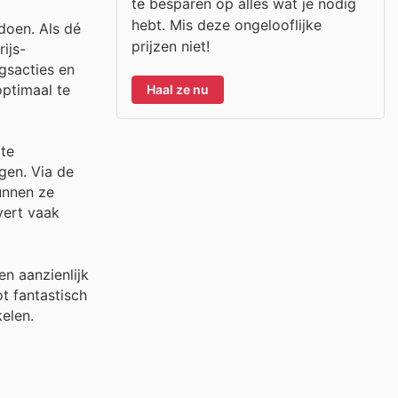
te besparen op alles wat je nodig
hebt. Mis deze ongelooflijke
doen. Als dé
prijzen niet!
ijs-
ngsacties en
ptimaal te
Haal ze nu
 te
gen. Via de
unnen ze
vert vaak
n aanzienlijk
t fantastisch
elen.