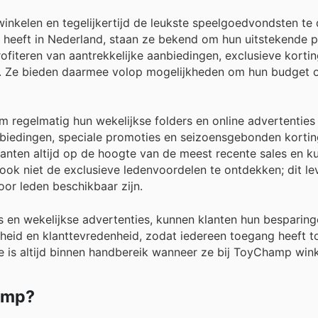
inkelen en tegelijkertijd de leukste speelgoedvondsten te 
heeft in Nederland, staan ze bekend om hun uitstekende pr
rofiteren van aantrekkelijke aanbiedingen, exclusieve korti
. Ze bieden daarmee volop mogelijkheden om hun budget o
regelmatig hun wekelijkse folders en online advertenties
nbiedingen, speciale promoties en seizoensgebonden kortin
anten altijd op de hoogte van de meest recente sales en k
 ook niet de exclusieve ledenvoordelen te ontdekken; dit le
oor leden beschikbaar zijn.
n wekelijkse advertenties, kunnen klanten hun besparinge
heid en klanttevredenheid, zodat iedereen toegang heeft to
 is altijd binnen handbereik wanneer ze bij ToyChamp wink
hamp?