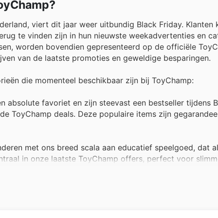
 ToyChamp?
land, viert dit jaar weer uitbundig Black Friday. Klanten
terug te vinden zijn in hun nieuwste weekadvertenties en ca
missen, worden bovendien gepresenteerd op de officiële To
jven van de laatste promoties en geweldige besparingen.
rieën die momenteel beschikbaar zijn bij ToyChamp:
absolute favoriet en zijn steevast een bestseller tijdens B
 de ToyChamp deals. Deze populaire items zijn gegarandeer
deren met ons breed scala aan educatief speelgoed, dat alti
entraal in onze laatste ToyChamp offers, perfect voor slim
de nieuwste trends, poppen en hun bijbehorende accessoire
gen. Deze geliefde items worden ruimschoots belicht in de