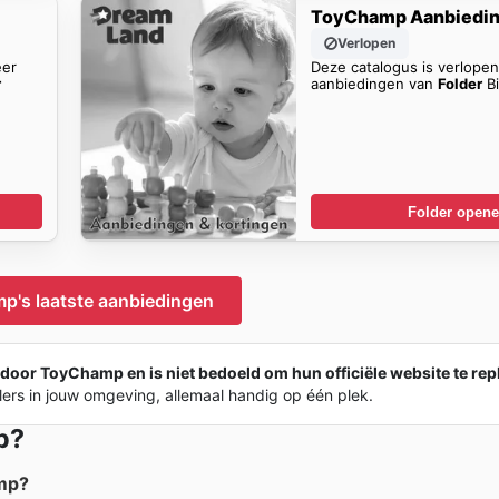
ToyChamp Aanbiedi
Verlopen
eer
Deze catalogus is verlope
r
aanbiedingen van
Folder
Bi
Folder open
's laatste aanbiedingen
 door ToyChamp en is niet bedoeld om hun officiële website te rep
lers in jouw omgeving, allemaal handig op één plek.
p?
amp?