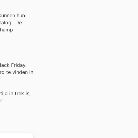
 kunnen hun
talogi. De
yChamp
lack Friday.
d te vinden in
jd in trek is,
me
s trekken veel
 ToyChamp