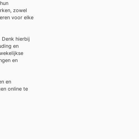
 hun
erken, zowel
eren voor elke
 Denk hierbij
uding en
wekelijkse
ingen en
en en
en online te