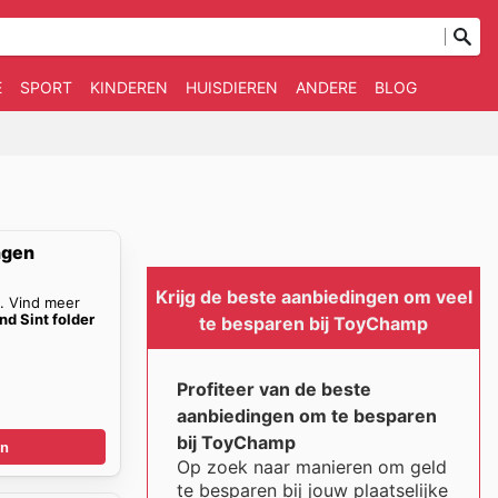
E
SPORT
KINDEREN
HUISDIEREN
ANDERE
BLOG
ngen
Krijg de beste aanbiedingen om veel
n. Vind meer
d Sint folder
te besparen bij ToyChamp
Profiteer van de beste
aanbiedingen om te besparen
bij ToyChamp
en
Op zoek naar manieren om geld
te besparen bij jouw plaatselijke