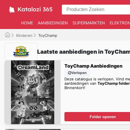
HOME
AANBIEDINGEN
SUPERMARKTEN
ELEKTRON
Kinderen
ToyChamp
Laatste aanbiedingen in ToyCham
ToyChamp Aanbiedingen
Verlopen
Deze catalogus is verlopen. Vind m
aanbiedingen van
ToyChamp folder
Binnenkort!
Folder openen