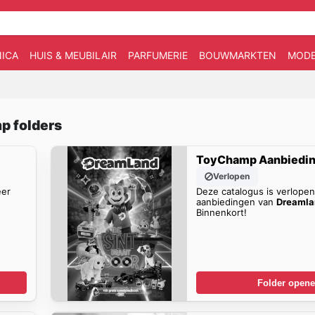
ICA
HUIS & MEUBILAIR
PARFUMERIE
BOUWMARKTEN
MOD
p folders
ToyChamp Aanbiedi
Verlopen
eer
Deze catalogus is verlope
aanbiedingen van
Dreamlan
Binnenkort!
Folder open