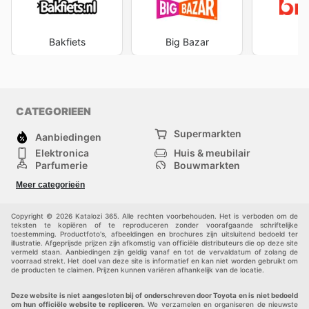
Bakfiets
Big Bazar
B
CATEGORIEEN
Supermarkten
Aanbiedingen
Elektronica
Huis & meubilair
Parfumerie
Bouwmarkten
Mode
Sport
Meer categorieën
Kinderen
Huisdieren
Andere
Copyright © 2026 Katalozi 365. Alle rechten voorbehouden. Het is verboden om de
teksten te kopiëren of te reproduceren zonder voorafgaande schriftelijke
toestemming. Productfoto's, afbeeldingen en brochures zijn uitsluitend bedoeld ter
illustratie. Afgeprijsde prijzen zijn afkomstig van officiële distributeurs die op deze site
vermeld staan. Aanbiedingen zijn geldig vanaf en tot de vervaldatum of zolang de
voorraad strekt. Het doel van deze site is informatief en kan niet worden gebruikt om
de producten te claimen. Prijzen kunnen variëren afhankelijk van de locatie.
Deze website is niet aangesloten bij of onderschreven door Toyota en is niet bedoeld
om hun officiële website te repliceren.
We verzamelen en organiseren de nieuwste