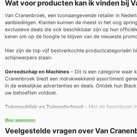
Wat voor producten kan ik vinden bij 
Van Cranenbroek, een toonaangevende retailer in Nederla
aanbiedingen. Klanten kunnen de meest in het oog spring
exclusieve deals die ook beschikbaar zijn op hun offic
keren om op de hoogte te blijven van de nieuwste promo
Hier zijn de top vijf bestverkochte productcategorieën b
schijnwerpers staan:
Gereedschap en Machines
– Dit is een categorie waar 
Cranenbroek biedt een indrukwekkend assortiment gereed
in de wekelijkse advertenties en deals. Ontdek hun Black
uw behoeften voldoet.
Tuinmeubilair en Tuinonderhoud
– Met de feestdagen in 
onderhoud enorm populair. De laatste Van Cranenbroek aa
op deze items, perfect voor Black Friday aankopen. Prof
Meer weergeven
Veelgestelde vragen over Van Cranen
Verlichting en Elektronica
– Klanten zoeken altijd naar s