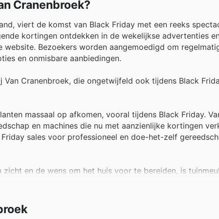
Van Cranenbroek?
nd, viert de komst van Black Friday met een reeks spectac
ende kortingen ontdekken in de wekelijkse advertenties en
iële website. Bezoekers worden aangemoedigd om regelmatig
ties en onmisbare aanbiedingen.
ij Van Cranenbroek, die ongetwijfeld ook tijdens Black Frida
klanten massaal op afkomen, vooral tijdens Black Friday. Va
schap en machines die nu met aanzienlijke kortingen verkr
 Friday sales voor professioneel en doe-het-zelf gereedsch
zicht en de wens om het huis voor te bereiden, is tuinmeub
nbiedingen in de catalogi bevatten ongetwijfeld aantrekke
iteer van de exclusieve deals op de website om uw tuin kla
broek
limme besparingen op verlichting en elektronica, en Black F