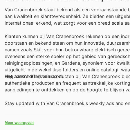
Van Cranenbroek staat bekend als een vooraanstaande 
aan kwaliteit en klanttevredenheid. Ze bieden een uitg
internationaal erkend, wat zorgt voor een breed scala a
Klanten kunnen bij Van Cranenbroek rekenen op een ind
doorstaan en bekend staan om hun innovatie, duurzaamhei
namen zoals Skil, voor hun betrouwbare elektrisch gereed
eveneens een sterke speler op het gebied van gereedsc
reinigingsoplossingen, en Gardena, synoniem voor kwalit
uitgelicht in de wekelijkse folders en online catalogi, w
nog aantrekkelijker maakt.
Het aanschaffen van producten bij Van Cranenbroek bied
authentieke producten en frequent aantrekkelijke korti
aanbiedingen te ontdekken en op de hoogte te blijven van
Stay updated with Van Cranenbroek's weekly ads and enj
Meer weergeven