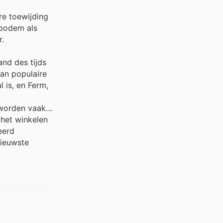
e toewijding
 bodem als
r.
nd des tijds
aan populaire
 is, en Ferm,
 worden vaak
 het winkelen
eerd
nieuwste