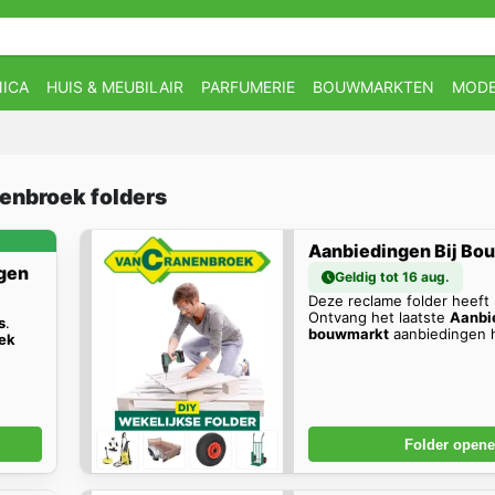
ICA
HUIS & MEUBILAIR
PARFUMERIE
BOUWMARKTEN
MOD
nenbroek folders
Aanbiedingen Bij Bo
gen
Geldig tot 16 aug.
Deze reclame folder heeft
Ontvang het laatste
Aanbie
s
.
bouwmarkt
aanbiedingen h
ek
Folder open