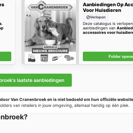
es
Aanbiedingen Op Acc
Voor Huisdieren
Verlopen
s
.
Deze catalogus is verlope
op
aanbiedingen van
Aanbied
accessoires voor huisdier
Folder open
roek's laatste aanbiedingen
 door Van Cranenbroek en is niet bedoeld om hun officiële website
ders van retailers in jouw omgeving, allemaal handig op één plek.
enbroek?