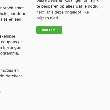
beste deals en kortingen om flink
te besparen op alles wat je nodig
enbroek staat
hebt. Mis deze ongelooflijke
hele jaar door
prijzen niet!
ales en een
Haal ze nu
kelijkse
e coupons en
en kortingen
programma,
omoties en
eid betekent
n.