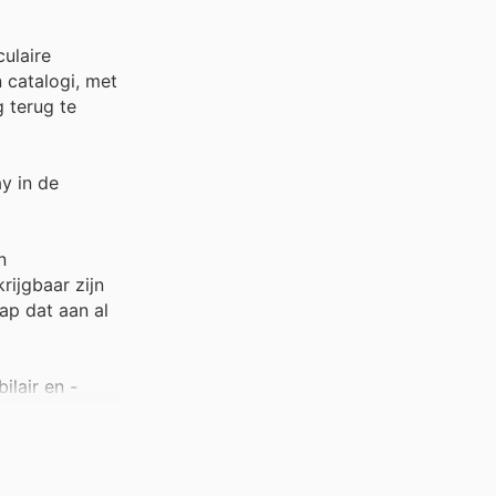
ulaire
 catalogi, met
 terug te
y in de
n
ijgbaar zijn
ap dat aan al
ilair en -
lijke prijzen
ar te maken.
riday is