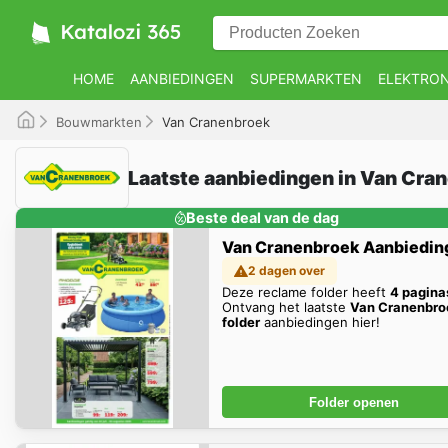
HOME
AANBIEDINGEN
SUPERMARKTEN
ELEKTRON
Bouwmarkten
Van Cranenbroek
Laatste aanbiedingen in Van Cra
Beste deal van de dag
Van Cranenbroek Aanbiedin
2 dagen over
Deze reclame folder heeft
4 pagina
Ontvang het laatste
Van Cranenbro
folder
aanbiedingen hier!
Folder openen