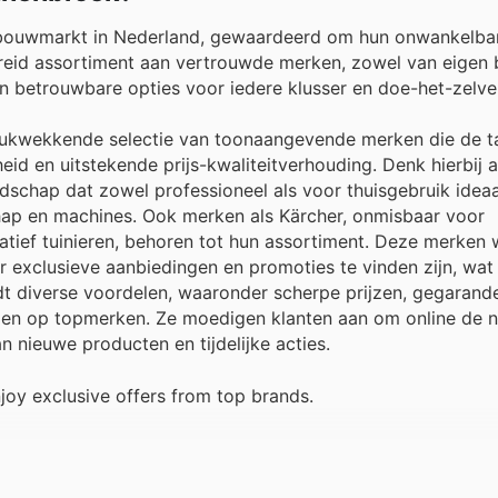
bouwmarkt in Nederland, gewaardeerd om hun onwankelbar
ebreid assortiment aan vertrouwde merken, zowel van eigen
an betrouwbare opties voor iedere klusser en doe-het-zelve
rukwekkende selectie van toonaangevende merken die de ta
d en uitstekende prijs-kwaliteitverhouding. Denk hierbij 
schap dat zowel professioneel als voor thuisgebruik ideaal
hap en machines. Ook merken als Kärcher, onmisbaar voor
atief tuinieren, behoren tot hun assortiment. Deze merken
aar exclusieve aanbiedingen en promoties te vinden zijn, wat
t diverse voordelen, waaronder scherpe prijzen, gegarand
ngen op topmerken. Ze moedigen klanten aan om online de 
 nieuwe producten en tijdelijke acties.
oy exclusive offers from top brands.