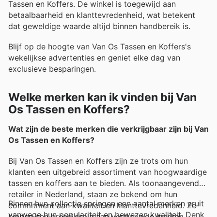
Tassen en Koffers. De winkel is toegewijd aan
betaalbaarheid en klanttevredenheid, wat betekent
dat geweldige waarde altijd binnen handbereik is.
Blijf op de hoogte van Van Os Tassen en Koffers's
wekelijkse advertenties en geniet elke dag van
exclusieve besparingen.
Welke merken kan ik vinden bij Van
Os Tassen en Koffers?
Wat zijn de beste merken die verkrijgbaar zijn bij Van
Os Tassen en Koffers?
Bij Van Os Tassen en Koffers zijn ze trots om hun
klanten een uitgebreid assortiment van hoogwaardige
tassen en koffers aan te bieden. Als toonaangevende
retailer in Nederland, staan ze bekend om hun
Binnen hun collectie springen een aantal merken eruit
commitment aan kwaliteit en klanttevredenheid. Ze
vanwege hun populariteit en bewezen kwaliteit. Denk
bieden een breed scala aan vertrouwde merken,