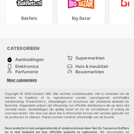
Bakfiets
Big Bazar
B
CATEGORIEEN
Supermarkten
Aanbiedingen
Elektronica
Huis & meubilair
Parfumerie
Bouwmarkten
Mode
Sport
Meer categorieën
Kinderen
Huisdieren
Andere
Copyright © 2026 Katalozi 365. Alle rechten voorbehouden. Het is verboden om de
teksten te kopiëren of te reproduceren zonder voorafgaande schriftelijke
toestemming. Productfoto's, afbeeldingen en brochures zijn uitsluitend bedoeld ter
illustratie. Afgeprijsde prijzen zijn afkomstig van officiële distributeurs die op deze site
vermeld staan. Aanbiedingen zijn geldig vanaf en tot de vervaldatum of zolang de
voorraad strekt. Het doel van deze site is informatief en kan niet worden gebruikt om
de producten te claimen. Prijzen kunnen variëren afhankelijk van de locatie.
Deze website is niet aangesloten bij of onderschreven door Van Os Tassen en Koffers
en is niet bedoeld om hun officiële website te repliceren.
We verzamelen en