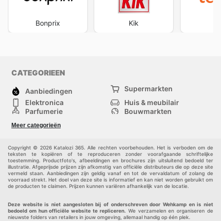
Bonprix
Kik
te
CATEGORIEEN
Supermarkten
Aanbiedingen
Elektronica
Huis & meubilair
Parfumerie
Bouwmarkten
Mode
Sport
Meer categorieën
Kinderen
Huisdieren
Andere
Copyright © 2026 Katalozi 365. Alle rechten voorbehouden. Het is verboden om de
teksten te kopiëren of te reproduceren zonder voorafgaande schriftelijke
toestemming. Productfoto's, afbeeldingen en brochures zijn uitsluitend bedoeld ter
illustratie. Afgeprijsde prijzen zijn afkomstig van officiële distributeurs die op deze site
vermeld staan. Aanbiedingen zijn geldig vanaf en tot de vervaldatum of zolang de
voorraad strekt. Het doel van deze site is informatief en kan niet worden gebruikt om
de producten te claimen. Prijzen kunnen variëren afhankelijk van de locatie.
Deze website is niet aangesloten bij of onderschreven door Wehkamp en is niet
bedoeld om hun officiële website te repliceren.
We verzamelen en organiseren de
nieuwste folders van retailers in jouw omgeving, allemaal handig op één plek.