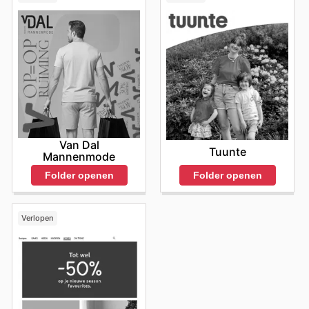
frequent te bezoeken, bent u altijd als eerste op de
hoogte van nieuwe promoties en exclusieve
aanbiedingen, zodat u zeker weet dat u geen enkele
kans op besparing mist.
Van Dal
Tuunte
Mannenmode
Folder openen
Folder openen
Verlopen