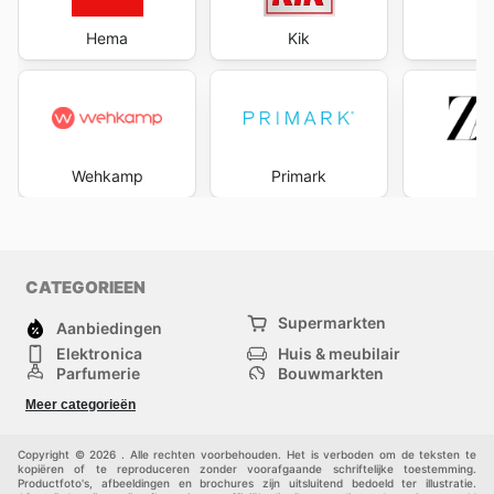
Hema
Kik
te
Wehkamp
Primark
Z
CATEGORIEEN
Supermarkten
Aanbiedingen
Elektronica
Huis & meubilair
Parfumerie
Bouwmarkten
Mode
Sport
Meer categorieën
Kinderen
Huisdieren
Andere
Copyright © 2026 . Alle rechten voorbehouden. Het is verboden om de teksten te
kopiëren of te reproduceren zonder voorafgaande schriftelijke toestemming.
Productfoto's, afbeeldingen en brochures zijn uitsluitend bedoeld ter illustratie.