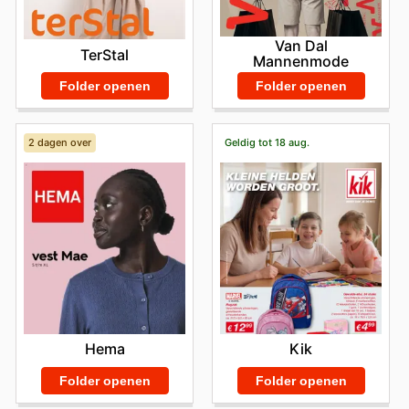
Van Dal
TerStal
Mannenmode
Folder openen
Folder openen
2 dagen over
Geldig tot 18 aug.
Hema
Kik
Folder openen
Folder openen