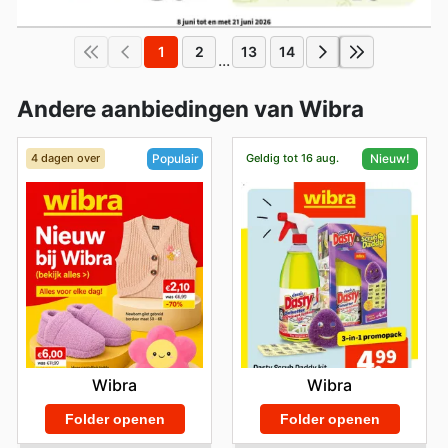
1
2
13
14
...
Andere aanbiedingen van Wibra
4 dagen over
Geldig tot 16 aug.
Populair
Nieuw!
Wibra
Wibra
Folder openen
Folder openen