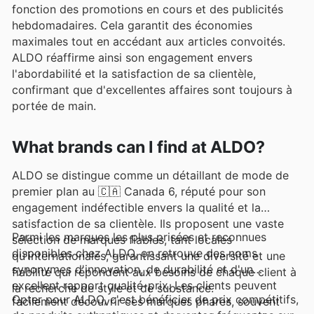
fonction des promotions en cours et des publicités
hebdomadaires. Cela garantit des économies
maximales tout en accédant aux articles convoités.
ALDO réaffirme ainsi son engagement envers
l'abordabilité et la satisfaction de sa clientèle,
confirmant que d'excellentes affaires sont toujours à
portée de main.
What brands can I find at ALDO?
ALDO se distingue comme un détaillant de mode de
premier plan au 🇨🇦 Canada 6, réputé pour son
engagement indéfectible envers la qualité et la
satisfaction de sa clientèle. Ils proposent une vaste
Parmi les marques les plus prisées et reconnues
sélection de marques fiables, tant locales
disponibles chez ALDO, on retrouve des noms
qu'internationales, garantissant une diversité et une
synonymes d'innovation, de durabilité et d'un
fiabilité qui répondent aux besoins de chaque client à
excellent rapport qualité-prix. Les clients peuvent
la recherche de style et de substance.
Opter pour ALDO, c'est bénéficier de prix compétitifs,
facilement découvrir ces marques phares, souvent