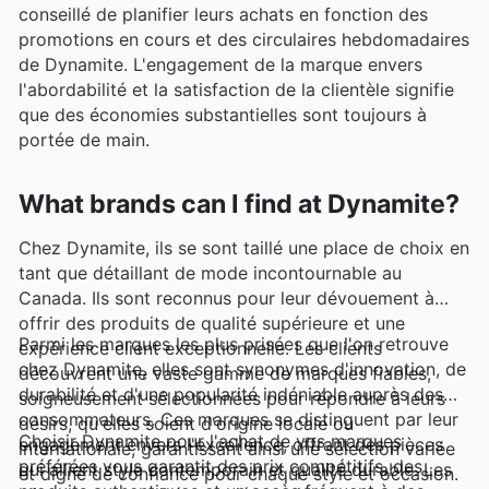
conseillé de planifier leurs achats en fonction des
promotions en cours et des circulaires hebdomadaires
de Dynamite. L'engagement de la marque envers
l'abordabilité et la satisfaction de la clientèle signifie
que des économies substantielles sont toujours à
portée de main.
What brands can I find at Dynamite?
Chez Dynamite, ils se sont taillé une place de choix en
tant que détaillant de mode incontournable au
Canada. Ils sont reconnus pour leur dévouement à
offrir des produits de qualité supérieure et une
Parmi les marques les plus prisées que l'on retrouve
expérience client exceptionnelle. Les clients
chez Dynamite, elles sont synonymes d'innovation, de
découvrent une vaste gamme de marques fiables,
durabilité et d'une popularité indéniable auprès des
soigneusement sélectionnées pour répondre à leurs
consommateurs. Ces marques se distinguent par leur
désirs, qu'elles soient d'origine locale ou
Choisir Dynamite pour l'achat de vos marques
engagement envers l'excellence, offrant des pièces
internationale, garantissant ainsi une sélection variée
préférées vous garantit des prix compétitifs, des
qui allient style contemporain et qualité durable. Les
et digne de confiance pour chaque style et occasion.