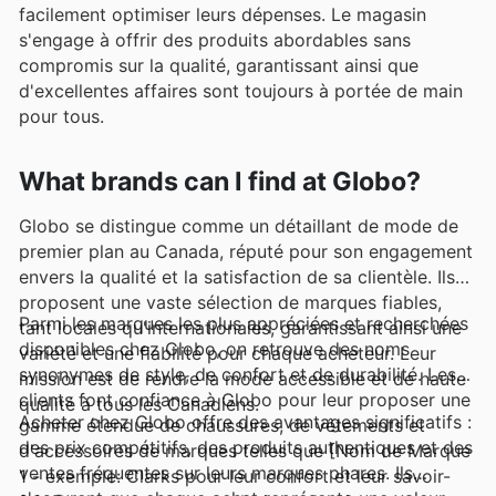
facilement optimiser leurs dépenses. Le magasin
s'engage à offrir des produits abordables sans
compromis sur la qualité, garantissant ainsi que
d'excellentes affaires sont toujours à portée de main
pour tous.
What brands can I find at Globo?
Globo se distingue comme un détaillant de mode de
premier plan au Canada, réputé pour son engagement
envers la qualité et la satisfaction de sa clientèle. Ils
proposent une vaste sélection de marques fiables,
Parmi les marques les plus appréciées et recherchées
tant locales qu'internationales, garantissant ainsi une
disponibles chez Globo, on retrouve des noms
variété et une fiabilité pour chaque acheteur. Leur
synonymes de style, de confort et de durabilité. Les
mission est de rendre la mode accessible et de haute
clients font confiance à Globo pour leur proposer une
qualité à tous les Canadiens.
Acheter chez Globo offre des avantages significatifs :
gamme étendue de chaussures, de vêtements et
des prix compétitifs, des produits authentiques et des
d'accessoires de marques telles que [Nom de Marque
ventes fréquentes sur leurs marques phares. Ils
1 - exemple: Clarks pour leur confort et leur savoir-