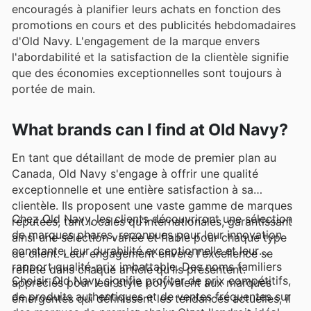
encouragés à planifier leurs achats en fonction des
promotions en cours et des publicités hebdomadaires
d'Old Navy. L'engagement de la marque envers
l'abordabilité et la satisfaction de la clientèle signifie
que des économies exceptionnelles sont toujours à
portée de main.
What brands can I find at Old Navy?
En tant que détaillant de mode de premier plan au
Canada, Old Navy s'engage à offrir une qualité
exceptionnelle et une entière satisfaction à sa
clientèle. Ils proposent une vaste gamme de marques
Chez Old Navy, les clients découvriront une sélection
réputées, tant locales qu'internationales, garantissant
de marques phares, reconnues pour leur innovation
ainsi une sélection variée et fiable pour chaque type
constante, leur durabilité exceptionnelle et leur
de client. Leur engagement envers l'excellence se
rapport qualité-prix imbattable. Des noms familiers
reflète dans chaque article qu'ils présentent.
Choisir Old Navy signifie profiter de prix compétitifs,
appréciés pour leur style polyvalent aux marques
de produits authentiques et de ventes fréquentes sur
émergentes qui définissent les tendances actuelles, il