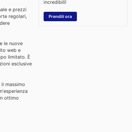
incredibili!
nale e prezzi
rte regolari,
Prendili ora
ndere
te le nuove
sito web e
po limitato. È
zioni esclusive
e il massimo
un'esperienza
un ottimo