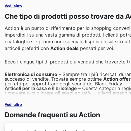
Vedi altro
Che tipo di prodotti posso trovare da A
Action è un punto di riferimento per lo shopping convenient
imperdibili su una vasta gamma di prodotti. I clienti potr
i cataloghi e le promozioni speciali disponibili sul sito uf
articoli preferiti con
Action deals
pensati per voi.
Ecco i cinque tipi di prodotti più venduti che troverete t
Elettronica di consumo
– Sempre tra i più ricercati duran
successo di vendite. Trovate sempre ottime
Action offe
perfetti per approfittare degli sconti del Black Friday.
Articoli per la casa e il bricolage
– Questa categoria regi
rinnovare o migliorare gli spazi abitativi. I clienti amano
beneficiando di prezzi competitivi anche durante il Black
Giocattoli e articoli per bambini
– I genitori sanno che il
Vedi altro
più piccoli. La varietà e la convenienza dei giocattoli e 
scelta sempre vincente per chi cerca qualità e risparmio.
Domande frequenti su Action
Prodotti per la cura della persona e bellezza
– Questi art
alla loro utilità e alla frequente necessità di reintegro. Le
marchi amati e nuovi prodotti a prezzi vantaggiosi.
Decorazioni e articoli stagionali
– Che si tratti di creare