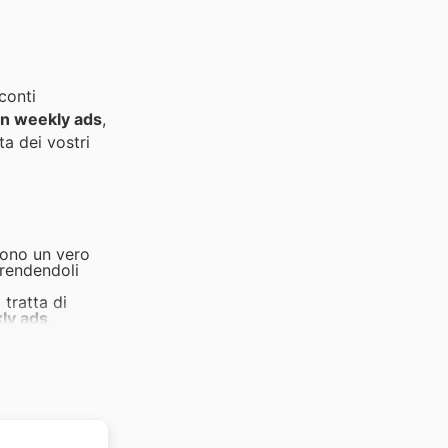
conti
on weekly ads
,
ta dei vostri
 sono un vero
 rendendoli
tratta di
ly ads
,
e esigenze dei
ndono una
istati, grazie
 acquistare
onale alla