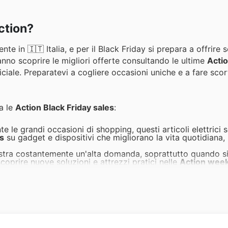
ction?
e in 🇮🇹 Italia, e per il Black Friday si prepara a offrire s
anno scoprire le migliori offerte consultando le ultime
Acti
ficiale. Preparatevi a cogliere occasioni uniche e a fare scor
ra le
Action Black Friday sales
:
te le grandi occasioni di shopping, questi articoli elettrici
rs
su gadget e dispositivi che migliorano la vita quotidiana,
stra costantemente un'alta domanda, soprattutto quando si 
 scoprire nuove soluzioni e attrezzi pratici nelle
Action week
 Friday.
 Black Friday è il momento ideale per pensare ai regali e all
degli accessori per bambini presenti nelle
Action deals
li re
icoli sono un classico intramontabile tra i prodotti più acqu
Action Black Friday sales
offrono un'opportunità d'oro per
 l'atmosfera perfetta per le festività o di dare un tocco pers