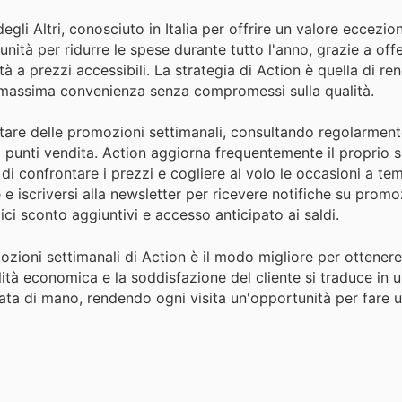
gli Altri, conosciuto in Italia per offrire un valore eccezio
ità per ridurre le spese durante tutto l'anno, grazie a offe
à a prezzi accessibili. La strategia di Action è quella di re
 la massima convenienza senza compromessi sulla qualità.
ittare delle promozioni settimanali, consultando regolarmen
nei punti vendita. Action aggiorna frequentemente il proprio 
i confrontare i prezzi e cogliere al volo le occasioni a tem
e iscriversi alla newsletter per ricevere notifiche su promo
ci sconto aggiuntivi e accesso anticipato ai saldi.
ozioni settimanali di Action è il modo migliore per ottener
lità economica e la soddisfazione del cliente si traduce in 
ata di mano, rendendo ogni visita un'opportunità per fare 