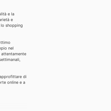
lità e la
arietà e
o lo shopping
ottimo
mpio nel
ti attentamente
settimanali,
.
approfittare di
rte online e a