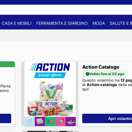
CASA E MOBILI
FERRAMENTA E GIARDINO
MODA
SALUTE E 
Action Catalogo
Valido fino al 20 ago
Questo volantino ha
12 pa
di
Action catalogo
della s
offerte
qui!
 sono
Apri volanti