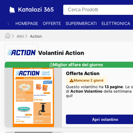
HOMEPAGE
OFFERTE
SUPERMERCATI
ELETTRONICA
Altri
Action
Volantini Action
Miglior affare del giorno
Offerte Action
Mancano 2 giorni
Questo volantino ha
13 pagine
. Le 
di
Action Volantino
della settimana
qui!
Apri volantino