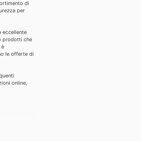
sortimento di
curezza per
n eccellente
o prodotti che
 è
o le offerte di
equenti
ioni online,