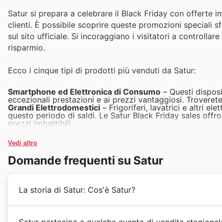
Satur si prepara a celebrare il Black Friday con offerte i
clienti. È possibile scoprire queste promozioni speciali sfo
sul sito ufficiale. Si incoraggiano i visitatori a controll
risparmio.
Ecco i cinque tipi di prodotti più venduti da Satur:
Smartphone ed Elettronica di Consumo
– Questi disposit
eccezionali prestazioni e ai prezzi vantaggiosi. Troverete
Grandi Elettrodomestici
– Frigoriferi, lavatrici e altri 
questo periodo di saldi. Le Satur Black Friday sales offr
prezzi imbattibili.
Televisori e Sistemi Home Entertainment
– Aggiornate l
l'home entertainment, disponibili tra le satur offers. Qu
Vedi altro
svendite.
Piccoli Elettrodomestici per la Cucina
– Dalle macchine d
Domande frequenti su Satur
la vita quotidiana in cucina e sono protagonisti delle Sat
Articoli per la Casa e Arredamento
– Che si tratti di mig
casa e l'arredamento sono molto richiesti. Consultate il s
La storia di Satur: Cos'è Satur?
Satur ha iniziato il suo percorso in Italia con una visi