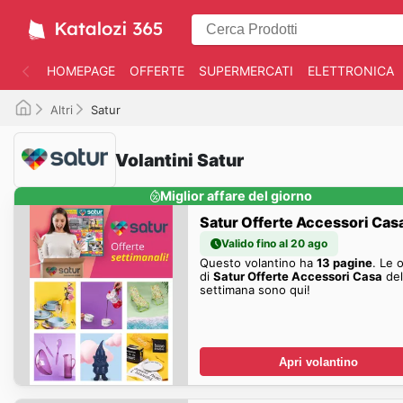
HOMEPAGE
OFFERTE
SUPERMERCATI
ELETTRONICA
Altri
Satur
Volantini Satur
Miglior affare del giorno
Satur Offerte Accessori Cas
Valido fino al 20 ago
Questo volantino ha
13 pagine
. Le 
di
Satur Offerte Accessori Casa
del
settimana sono qui!
Apri volantino