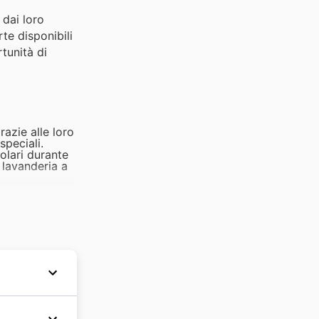
 dai loro
rte disponibili
rtunità di
razie alle loro
speciali.
polari durante
 lavanderia a
cessori per
le grandi
er migliorare
 sconti.
odotti per la
k Friday.
dai suoi