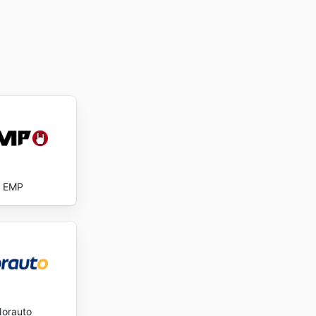
EMP
orauto