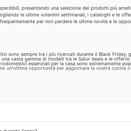
mperdibili, presentando una selezione dei prodotti più amati
gliando le ultime volantini settimanali, i cataloghi e le offe
are frequentemente per non perdere le ultime novità e le oppo
ivi sono sempre tra i più ricercati durante il Black Friday, g
 una vasta gamma di modelli tra le Satur deals e le offerte 
elettrodomestici essenziali per la casa sono estremamente po
ono un'ottima opportunità per aggiornare la vostra cucina o
a vostra esperienza visiva con gli ultimi modelli di TV e ac
esti articoli godono di forte domanda, specialmente durante 
a caffè ai robot da cucina, questi prodotti sono perfetti p
ur weekly ads. Non perdete l'occasione di approfittare degli
liorare il comfort o lo stile del vostro spazio abitativo, i pr
ito di Satur per scoprire le loro imperdibili promozioni Blac
one chiara, aprendo il suo primo punto vendita nel 1990. Fin 