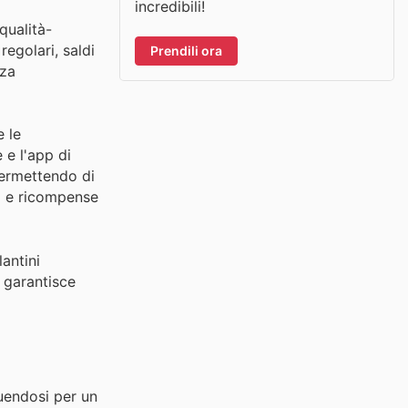
incredibili!
qualità-
regolari, saldi
Prendili ora
nza
e le
 e l'app di
permettendo di
tà e ricompense
lantini
e garantisce
guendosi per un