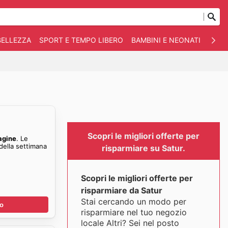
BELLEZZA
SPORT E TEMPO LIBERO
BAMBINI E NEONATI
ANIM
Scopri le migliori offerte per
agine
. Le
della settimana
risparmiare su Satur.
Scopri le migliori offerte per
risparmiare da Satur
Stai cercando un modo per
no
risparmiare nel tuo negozio
locale Altri? Sei nel posto