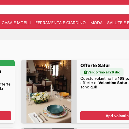
CASA E MOBILI
FERRAMENTA E GIARDINO
MODA
SALUTE E 
Offerte Satur
a
Valido fino al 26 dic
Questo volantino ha
168 p
offerte di
Volantino Satur
offerte
sono qui!
la
Apri volanti