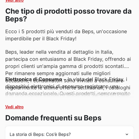
Vedi altro
Che tipo di prodotti posso trovare da
Beps?
Ecco i 5 prodotti più venduti da Beps, un'occasione
imperdibile per il Black Friday!
Beps, leader nella vendita al dettaglio in Italia,
partecipa con entusiasmo al Black Friday, offrendo ai
propri clienti un'ampia gamma di prodotti scontati.
Per rimanere sempre aggiornati sulle migliori
Elettronica di Consumo
– In vista del Black Friday, i
occasioni, i consumatori sono invitati a consultare
dispositivi elettronici di consumo registrano una
regolarmente le ultime offerte settimanali, i cataloghi
domanda eccezionale. Questi prodotti, sempre molto
e le promozioni esclusive disponibili sul sito ufficiale
apprezzati, sono protagonisti delle ultime promozioni
di Beps. È il momento ideale per scoprire le offerte e
Beps, con sconti che li rendono ancora più accessibili.
Vedi altro
fare acquisti intelligenti.
Consultate subito le Beps weekly ads per non perdere
Domande frequenti su Beps
le migliori offerte.
La storia di Beps: Cos'è Beps?
Elettrodomestici
– Gli elettrodomestici sono tra i