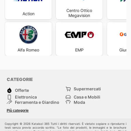
Centro Ottico
Action
Fa
Megavision
Alfa Romeo
EMP
Giunti
CATEGORIE
Supermercati
Offerte
Elettronica
Casa e Mobili
Ferramenta e Giardino
Moda
Salute e Bellezza
Sport e tempo libero
Più categorie
Bambini e Neonati
Animali Domestici
Altri
Copyright © 2026 Katalozi 365 Tutti i diritti riservati. È vietato copiare o riprodurre i
testi senza previo accordo scritto. "Le foto dei prodotti, le immagini e le brochure