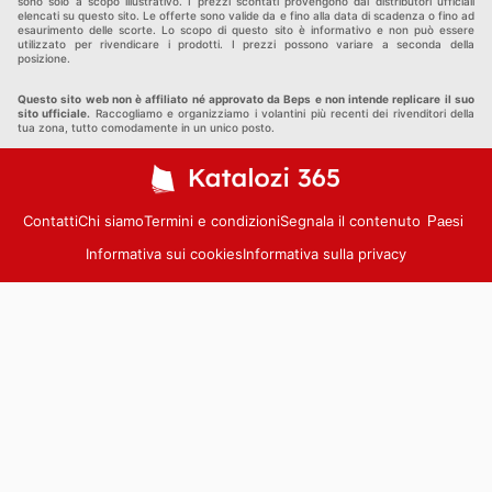
sono solo a scopo illustrativo. I prezzi scontati provengono dai distributori ufficiali
elencati su questo sito. Le offerte sono valide da e fino alla data di scadenza o fino ad
esaurimento delle scorte. Lo scopo di questo sito è informativo e non può essere
utilizzato per rivendicare i prodotti. I prezzi possono variare a seconda della
posizione.
Questo sito web non è affiliato né approvato da Beps e non intende replicare il suo
sito ufficiale.
Raccogliamo e organizziamo i volantini più recenti dei rivenditori della
tua zona, tutto comodamente in un unico posto.
Contatti
Chi siamo
Termini e condizioni
Segnala il contenuto
Paesi
Informativa sui cookies
Informativa sulla privacy