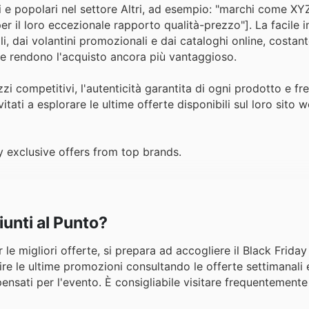
ci e popolari nel settore Altri, ad esempio: "marchi come XYZ
per il loro eccezionale rapporto qualità-prezzo"]. La facile 
li, dai volantini promozionali e dai cataloghi online, costa
he rendono l'acquisto ancora più vantaggioso.
zi competitivi, l'autenticità garantita di ogni prodotto e fr
itati a esplorare le ultime offerte disponibili sul loro sito
y exclusive offers from top brands.
iunti al Punto?
r le migliori offerte, si prepara ad accogliere il Black Frida
rire le ultime promozioni consultando le offerte settimanali 
i pensati per l'evento. È consigliabile visitare frequentemente