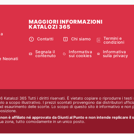
MAGGIORI INFORMAZIONI
KATALOZI 365
ca
Termini e
Contatti
Chi siamo
condizioni
Segnala il
Informativa
Informativa
contenuto
sui cookies
sulla privacy
e Neonati
Katalozi 365 Tutti i diritti riservati. È vietato copiare o riprodurre i testi
o a scopo illustrativo. I prezzi scontati provengono dai distributori ufficial
d esaurimento delle scorte. Lo scopo di questo sito è informativo e non pu
posizione.
on è affiliato né approvato da Giunti al Punto e non intende replicare il su
 tua zona, tutto comodamente in un unico posto.