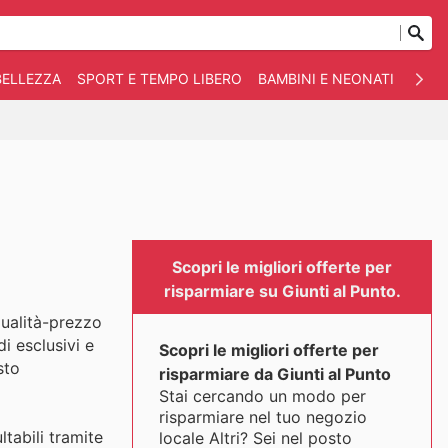
BELLEZZA
SPORT E TEMPO LIBERO
BAMBINI E NEONATI
ANIM
Scopri le migliori offerte per
risparmiare su Giunti al Punto.
 qualità-prezzo
di esclusivi e
Scopri le migliori offerte per
sto
risparmiare da Giunti al Punto
Stai cercando un modo per
risparmiare nel tuo negozio
tabili tramite
locale Altri? Sei nel posto