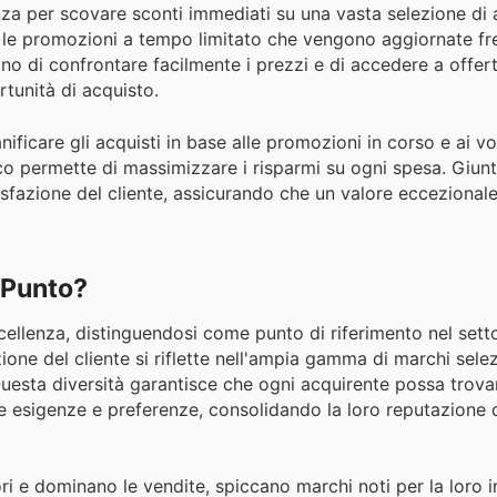
nza per scovare sconti immediati su una vasta selezione di a
li e le promozioni a tempo limitato che vengono aggiornate 
ttono di confrontare facilmente i prezzi e di accedere a offer
tunità di acquisto.
anificare gli acquisti in base alle promozioni in corso e ai vo
co permette di massimizzare i risparmi su ogni spesa. Giunt
sfazione del cliente, assicurando che un valore eccezional
l Punto?
ccellenza, distinguendosi come punto di riferimento nel settor
azione del cliente si riflette nell'ampia gamma di marchi sele
Questa diversità garantisce che ogni acquirente possa trova
rie esigenze e preferenze, consolidando la loro reputazione d
i e dominano le vendite, spiccano marchi noti per la loro 