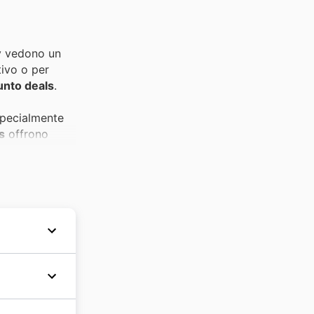
ay vedono un
tivo o per
Punto deals
.
 specialmente
s
offrono
popolarità
so,
, questi
 deals
.
azione è sempre
anorama
e per
re,
, in