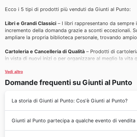
Ecco i 5 tipi di prodotti più venduti da Giunti al Punto:
Libri e Grandi Classici
– I libri rappresentano da sempre i
incremento della domanda grazie a sconti eccezionali. Son
ampliare la propria biblioteca personale, trovando ampio
Cartoleria e Cancelleria di Qualità
– Prodotti di cartoleri
in vista di nuovi inizi o per organizzare al meglio la vita
un'opportunità unica per acquistare quaderni, penne e ac
nelle
Vedi altro
Giunti al Punto offers
.
Domande frequenti su Giunti al Punto
Giochi Educativi e per Bambini
– La categoria dedicata a
rispondendo all'esigenza di stimolare la crescita e il dive
La storia di Giunti al Punto: Cos'è Giunti al Punto?
articoli diventano ancora più attraenti grazie a promozio
Prodotti per la Casa e Arredamento
– La ricerca di artic
Giunti al Punto affonda le sue radici nel cuore della c
Giunti al Punto partecipa a qualche evento di vendita
alta, e il Black Friday da Giunti al Punto mette in risalto
editoriale e librario. Nata dall'eredità di una famiglia 
rinnovare piccoli e grandi oggetti d'arredo, beneficiand
l'azienda ha saputo evolversi, ponendo sempre al centro 
Presso Giunti al Punto in 🇮🇹 Italia 6, gli eventi stag