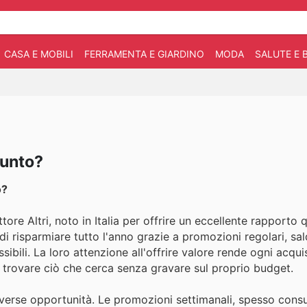
CASA E MOBILI
FERRAMENTA E GIARDINO
MODA
SALUTE E 
Punto?
o?
ttore Altri, noto in Italia per offrire un eccellente rapporto
 di risparmiare tutto l'anno grazie a promozioni regolari, sal
ibili. La loro attenzione all'offrire valore rende ogni acqui
trovare ciò che cerca senza gravare sul proprio budget.
iverse opportunità. Le promozioni settimanali, spesso consul