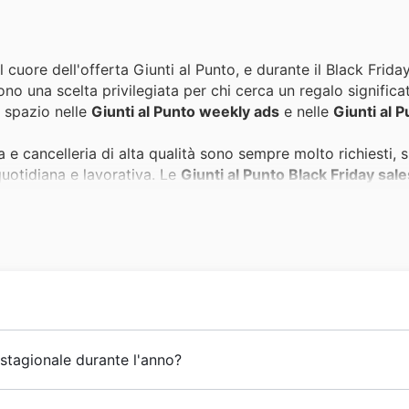
l cuore dell'offerta Giunti al Punto, e durante il Black Frid
o una scelta privilegiata per chi cerca un regalo significa
 spazio nelle
Giunti al Punto weekly ads
e nelle
Giunti al 
a e cancelleria di alta qualità sono sempre molto richiesti,
 quotidiana e lavorativa. Le
Giunti al Punto Black Friday sale
cessori di marca a prezzi imbattibili, confermando la loro 
i giochi educativi e per bambini riscuote un enorme succes
rtimento dei più piccoli. Durante il periodo del Black Friday
ni speciali che li rendono protagonisti delle
Giunti al Punto
oli per migliorare il comfort e l'estetica della propria abit
ultura italiana, celebrando la sua lunga e ricca storia nel p
 stagionale durante l'anno?
 queste categorie con sconti significativi. È il momento ideal
con una profonda passione per i libri e la diffusione del sape
o delle vantaggiose
Giunti al Punto offers
.
il valore della lettura e la qualità delle proposte editoriali
ionali rappresentano un'occasione imperdibile per i clienti di