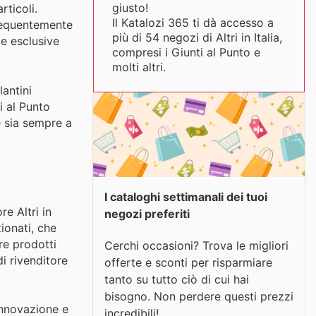
giusto!
rticoli.
Il Katalozi 365 ti dà accesso a
frequentemente
più di 54 negozi di Altri in Italia,
te esclusive
compresi i Giunti al Punto e
molti altri.
lantini
i al Punto
e sia sempre a
I cataloghi settimanali dei tuoi
e Altri in
negozi preferiti
zionati, che
re prodotti
Cerchi occasioni? Trova le migliori
i rivenditore
offerte e sconti per risparmiare
tanto su tutto ciò di cui hai
bisogno. Non perdere questi prezzi
innovazione e
incredibili!