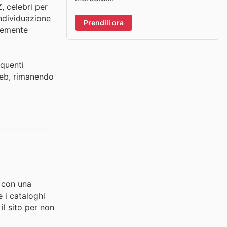
, celebri per
individuazione
Prendili ora
ntemente
equenti
 web, rimanendo
y con una
e i cataloghi
 il sito per non