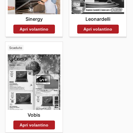
promozioni attive è la chiave per trasformare ogni
acquisto in un'opportunità di risparmio concreto,
confermando Girmi come un partner ideale per la casa e
Leonardelli
Sinergy
per la vita di tutti i giorni. Visita il sito Girmi oggi stesso
per esplorare le migliori offerte e iniziare subito a
Apri volantino
Apri volantino
risparmiare.
Scaduto
Vobis
Apri volantino