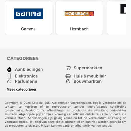
Gamma
Hornbach
Ka
CATEGORIEEN
Supermarkten
Aanbiedingen
Elektronica
Huis & meubilair
Parfumerie
Bouwmarkten
Mode
Sport
Meer categorieën
Kinderen
Huisdieren
Andere
Copyright © 2026 Katalozi 365. Alle rechten voorbehouden. Het is verboden om de
teksten te kopiëren of te reproduceren zonder voorafgaande schriftelijke
toestemming. Productfoto's, afbeeldingen en brochures zijn uitsluitend bedoeld ter
illustratie. Afgeprijsde prijzen zijn afkomstig van officiële distributeurs die op deze site
vermeld staan. Aanbiedingen zijn geldig vanaf en tot de vervaldatum of zolang de
voorraad strekt. Het doel van deze site is informatief en kan niet worden gebruikt om
de producten te claimen. Prijzen kunnen variëren afhankelijk van de locatie.