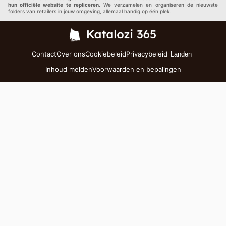
hun officiële website te repliceren.
We verzamelen en organiseren de nieuwste
folders van retailers in jouw omgeving, allemaal handig op één plek.
Contact
Over ons
Cookiebeleid
Privacybeleid
Landen
Inhoud melden
Voorwaarden en bepalingen