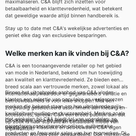
maximaliseren. C&A blijft zich inzetten voor
betaalbaarheid en klanttevredenheid, wat betekent
dat geweldige waarde altijd binnen handbereik is.
Stay up to date met C&A's wekelijkse advertenties en
geniet elke dag van exclusieve besparingen.
Welke merken kan ik vinden bij C&A?
C&A is een toonaangevende retailer op het gebied
van mode in Nederland, bekend om hun toewijding
aan kwaliteit en klanttevredenheid. Ze bieden een
breed scala aan vertrouwde merken, zowel lokaal als
Binnen het uitgebreide aanbod van C&A vinden
internationaal, waardoor er gegarandeerd variatie en
klanten een selectie van populaire en veelgeprezen
betrouwbaarheid is voor elke shopper. Met een
merken die bekend staan om hun uitstekende prijs-
zorgvuldig geselecteerd assortiment aan kleding en
kwaliteitverhouding en duurzaamheid. Merken zoals
accessoires, spreekt C&A een breed publiek aan dat
Het winkelen bij C&A biedt tal van voordelen: ze
Clockhouse, voor de jongste en meest modieuze
op zoek is naar stijlvolle en betaalbare mode van
garanderen concurrerende prijzen, authentieke
trends, en de klassieke en betrouwbare C&A eigen
topkwaliteit.
producten en frequente sales van hun topmerken. Dit
collecties, worden zeer gewaardeerd. Ook merken die