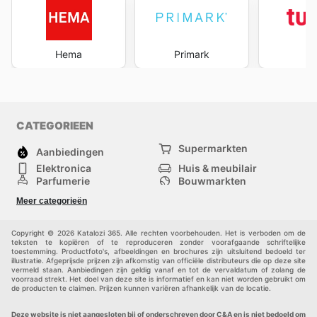
Hema
Primark
Tu
CATEGORIEEN
Supermarkten
Aanbiedingen
Elektronica
Huis & meubilair
Parfumerie
Bouwmarkten
Mode
Sport
Meer categorieën
Kinderen
Huisdieren
Andere
Copyright © 2026 Katalozi 365. Alle rechten voorbehouden. Het is verboden om de
teksten te kopiëren of te reproduceren zonder voorafgaande schriftelijke
toestemming. Productfoto's, afbeeldingen en brochures zijn uitsluitend bedoeld ter
illustratie. Afgeprijsde prijzen zijn afkomstig van officiële distributeurs die op deze site
vermeld staan. Aanbiedingen zijn geldig vanaf en tot de vervaldatum of zolang de
voorraad strekt. Het doel van deze site is informatief en kan niet worden gebruikt om
de producten te claimen. Prijzen kunnen variëren afhankelijk van de locatie.
Deze website is niet aangesloten bij of onderschreven door C&A en is niet bedoeld om