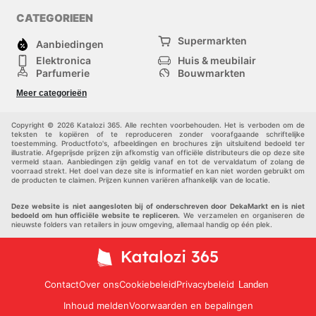
CATEGORIEEN
Supermarkten
Aanbiedingen
Elektronica
Huis & meubilair
Parfumerie
Bouwmarkten
Mode
Sport
Meer categorieën
Kinderen
Huisdieren
Andere
Copyright © 2026 Katalozi 365. Alle rechten voorbehouden. Het is verboden om de
teksten te kopiëren of te reproduceren zonder voorafgaande schriftelijke
toestemming. Productfoto's, afbeeldingen en brochures zijn uitsluitend bedoeld ter
illustratie. Afgeprijsde prijzen zijn afkomstig van officiële distributeurs die op deze site
vermeld staan. Aanbiedingen zijn geldig vanaf en tot de vervaldatum of zolang de
voorraad strekt. Het doel van deze site is informatief en kan niet worden gebruikt om
de producten te claimen. Prijzen kunnen variëren afhankelijk van de locatie.
Deze website is niet aangesloten bij of onderschreven door DekaMarkt en is niet
bedoeld om hun officiële website te repliceren.
We verzamelen en organiseren de
nieuwste folders van retailers in jouw omgeving, allemaal handig op één plek.
Contact
Over ons
Cookiebeleid
Privacybeleid
Landen
Inhoud melden
Voorwaarden en bepalingen